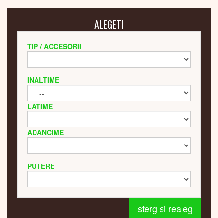
ALEGETI
TIP / ACCESORII
INALTIME
LATIME
ADANCIME
PUTERE
sterg si realeg