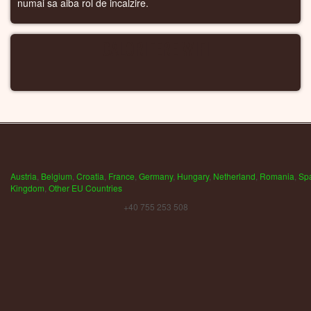
numai sa aiba rol de incalzire.
CALORIFERE WIFI
Austria
,
Belgium
,
Croatia
,
France
,
Germany
,
Hungary
,
Netherland
,
Romania
,
Sp
Kingdom
,
Other EU Countries
+40 755 253 508