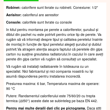
Robinet:
calorifere sunt livrate cu robineti. Conexiune: 1/2"
Aerisitor:
caloriferul are aeresitor
Console:
calorifele sunt livrate cu console
In kitul pentru montarea pe perete a caloriferelor, șurubul și
diblul din pachet nu este potrivit pentru orice tip de perete. Va
rugăm să vă informați despre tipul și calitatea peretelui înainte
de montaj.In funcție de tipul peretelui alegeți șurubul și dublul
potrivit.Va atragem atenția asupra faptului că peretele din gips
carton nu susține greutatea radiatorului.In cazului în care aveți
perete din gips carton vă rugăm să consultați un specialist.
Vă rugăm să instalați radiatoarele în totdeauna cu un
specialist. Nici fabricantul și nici compania noastră nu își
asumă răspunderea pentru instalarea incorectă.
Presiunea maxima: 6 bar, Temperatura maxima de operare:
90 °C
Putere: Randamentul caloriferului este 75/60/20 cu trepta
termica (Δt50°) aceste date se subinteleg pe baza EN 442.
Pentru mai multe detalii dati clic pe pictograma.
Daca stiti