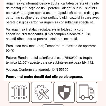
rugăm să vă informați despre tipul și calitatea peretelui înainte
de montaj.In funcție de tipul peretelui alegeți șurubul și dublul
potrivit.Va atragem atenția asupra faptului că peretele din gips
carton nu susține greutatea radiatorului.In cazului în care aveți
perete din gips carton vă rugăm să consultați un specialist.
Vă rugăm să instalați radiatoarele în totdeauna cu un
specialist. Nici fabricantul și nici compania noastră nu își
asumă răspunderea pentru instalarea incorectă.
Presiunea maxima: 6 bar, Temperatura maxima de operare:
90 °C
Putere: Randamentul caloriferului este 75/60/20 cu trepta
termica (Δt50°) aceste date se subinteleg pe baza EN 442.
Vopsea: Conform standardului DIN 55900
Pentru mai multe detalii dati clic pe pictograma.