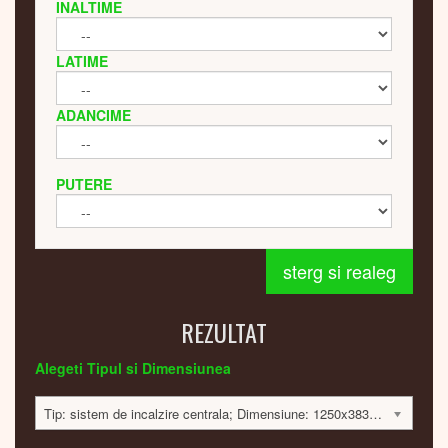
INALTIME
LATIME
ADANCIME
PUTERE
sterg si realeg
REZULTAT
Alegeti Tipul si Dimensiunea
Tip: sistem de incalzire centrala; Dimensiune: 1250x383x42mm; 380 Watt; 14595 lei