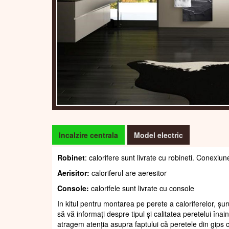
Incalzire centrala
Model electric
Robinet
: calorifere sunt livrate cu robineti. Conexiun
Aerisitor:
caloriferul are aeresitor
Console:
calorifele sunt livrate cu console
In kitul pentru montarea pe perete a caloriferelor, șur
să vă informați despre tipul și calitatea peretelui înain
atragem atenția asupra faptului că peretele din gips c