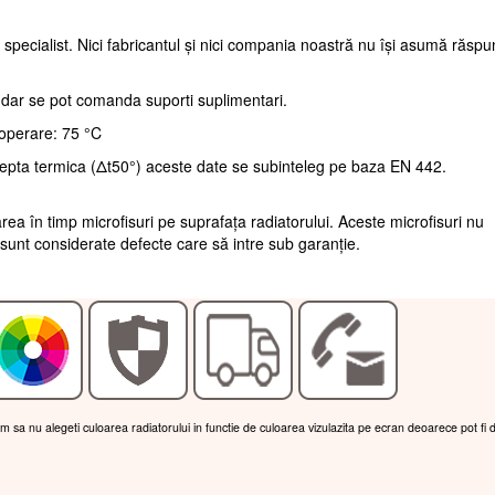
 specialist. Nici fabricantul și nici compania noastră nu își asumă răsp
, dar se pot comanda suporti suplimentari.
operare: 75 °C
repta termica (Δt50°) aceste date se subinteleg pe baza EN 442.
rea în timp microfisuri pe suprafața radiatorului. Aceste microfisuri nu
sunt considerate defecte care să intre sub garanție.
am sa nu alegeti culoarea radiatorului in functie de culoarea vizulazita pe ecran deoarece pot fi 