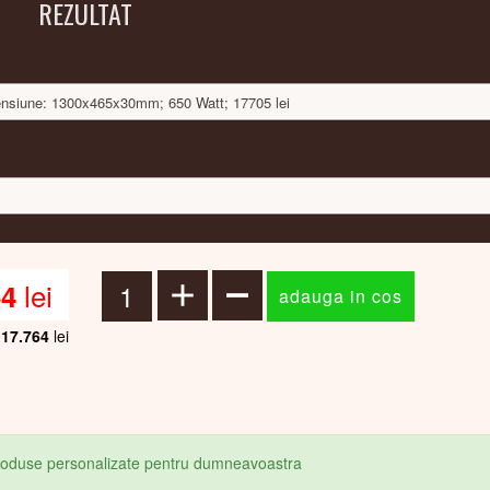
REZULTAT
imensiune: 1300x465x30mm; 650 Watt; 17705 lei
lei
64
17.764
lei
produse personalizate pentru dumneavoastra