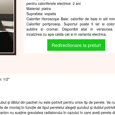
pentru caloriferele electrice: 2 ani
Material: piatra
Suprafata: vopsita
Calorifer Horoscope Baie: calorifer de baie in stil min
Calorifer portprosop. Suportul poate fi lat si colo
subtire si cromat. Disponibil atat in versiunea
incalzirea cu apa calda cat si in varianta electrica.
Redirectionare la preturi
e: 1/2"
ubul și diblul din pachet nu este potrivit pentru orice tip de perete. Va 
te de montaj.In funcție de tipul peretelui alegeți șurubul și dublul potrivi
arton nu susține greutatea radiatorului.In cazului în care aveți perete d