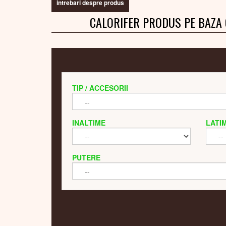
intrebari despre produs
CALORIFER PRODUS PE BAZA
TIP / ACCESORII
INALTIME
LATI
PUTERE