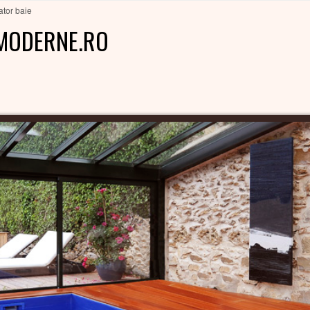
ator baie
MODERNE.RO