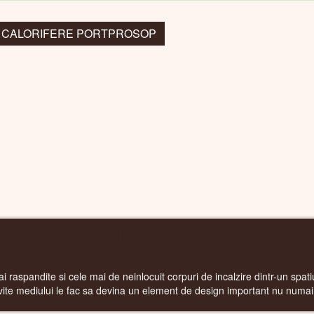
la: CALORIFERE PORTPROSOP
CALORIFERE PORTPROSOP
i raspandite si cele mai de neinlocuit corpuri de incalzire dintr-un spatiu
ivite mediului le fac sa devina un element de design important nu numai 