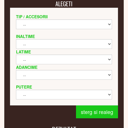
ALEGETI
TIP / ACCESORII
INALTIME
LATIME
ADANCIME
PUTERE
sterg si realeg