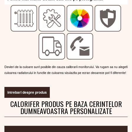
Devieri de la culoare sunt posibile din cauza calibrarii monitorului. Va rugam sa nu alegeti
culoarea radiatorului in functie de culoarea vizulazita pe ecran deoarece pot fi diferente!
intrebari despre produs
CALORIFER PRODUS PE BAZA CERINTELOR
DUMNEAVOASTRA PERSONALIZATE