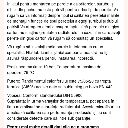
In kitul pentru montarea pe perete a caloriferelor, șurubul și
diblul din pachet nu este potrivit pentru orice tip de perete. Va
rugăm să vă informați despre tipul și calitatea peretelui înainte
de montaj.In funcție de tipul peretelui alegeți șurubul și dublul
potrivit.Va atragem atenția asupra faptului că peretele din gips
carton nu susține greutatea radiatorului.In cazului în care aveți
perete din gips carton vă rugăm să consultați un specialist.
Vă rugăm să instalați radiatoarele în totdeauna cu un
specialist. Nici fabricantul și nici compania noastră nu își
asumă răspunderea pentru instalarea incorectă.
Presiunea maxima: 10 bar, Temperatura maxima de
operare: 75 °C
Putere: Randamentul caloriferului este 75/65/20 cu trepta
termica (Δt50°) aceste date se subinteleg pe baza EN 442.
Vopsea: Conform standardului DIN 55900
Suprafaţă: În urma variațiilor de temperatură, pot apărea în
timp microfisuri pe suprafața radiatorului. Aceste microfisuri nu
afectează calitatea sau performanța produsului și nu sunt
considerate defecte care să intre sub garanție.
Pentru mai multe detalii dati clic pe pictograma.