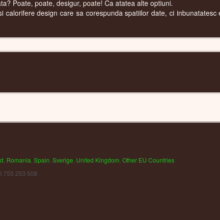
cata? Poate, poate, desigur, poate! Ca atatea alte optiuni.
 calorifere design care sa corespunda spatiilor date, ci inbunatatesc est
CALORIFERE WIFI
nd
,
Romania
,
Spain
,
Sverige
,
United Kingdom
,
Other EU Countries
0 755 253 508