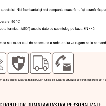
 specialist. Nici fabricantul și nici compania noastră nu își asumă răsp
perare: 90 °C
repta termica (Δt50°) aceste date se subinteleg pe baza EN 442.
aca stiti exact tipul de conexiune a radiatorului va rugam ca la coman
am sa nu alegeti culoarea radiatorului in functie de culoarea vizulazita pe ecran deoarece pot fi 
 CERINTELOR DUMNEAVOASTRA PERSONALIZATE