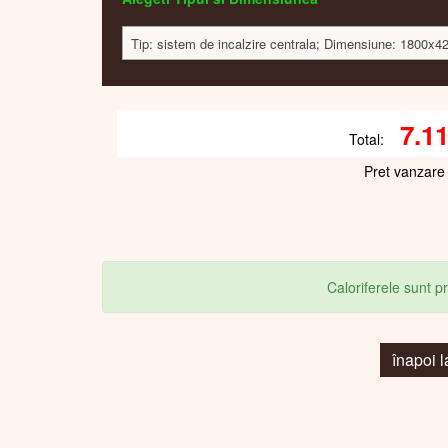
Tip: sistem de incalzire centrala; Dimensiune: 1800x4
7.1
Total:
Pret vanzare
Caloriferele sunt 
înapoi