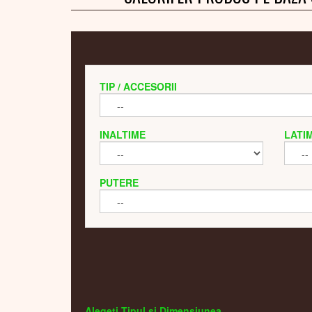
TIP / ACCESORII
INALTIME
LATI
PUTERE
Alegeti Tipul si Dimensiunea