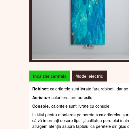
Incalzire centrala
Model electric
Robinet
: caloriferele sunt livrate fara robineti, dar
Aerisitor:
caloriferul are aeresitor
Console:
calorifele sunt livrate cu console
In kitul pentru montarea pe perete a caloriferelor, șur
să vă informați despre tipul și calitatea peretelui înain
atragem atenția asupra faptului că peretele din gips c