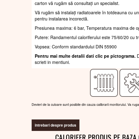
carton vă rugăm să consultați un specialist.
Vă rugăm să instalați radiatoarele în totdeauna cu un
pentru instalarea incorectă.
Presiunea maxima: 6 bar, Temperatura maxima de o
Putere: Randamentul caloriferului este 75/60/20 cu t
Vopsea: Conform standardului DIN 55900
Pentru mai multe detalii dati clic pe pictograma.
D
scrieti in mentiuni.
Devieri de la culoare sunt posibile din cauza calibrarii monitorului. Va rug
intrebari despre produs
CALORIFER PRODUS PE BAZA