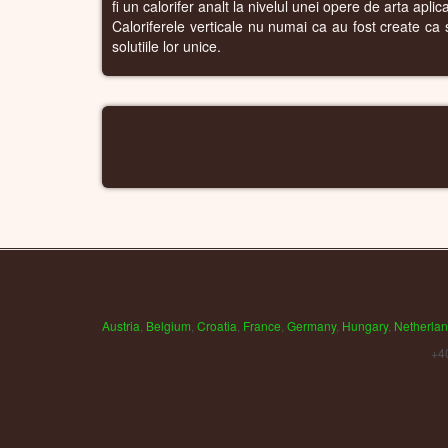
fi un calorifer analt la nivelul unei opere de arta apli
Caloriferele verticale nu numai ca au fost create ca si
solutiile lor unice.
Austria
,
Belgium
,
Croatia
,
France
,
Germany
,
Hungary
,
Netherla
+4