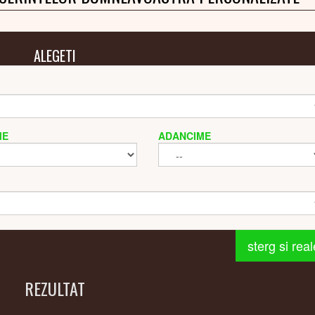
ALEGETI
ME
ADANCIME
sterg si rea
REZULTAT