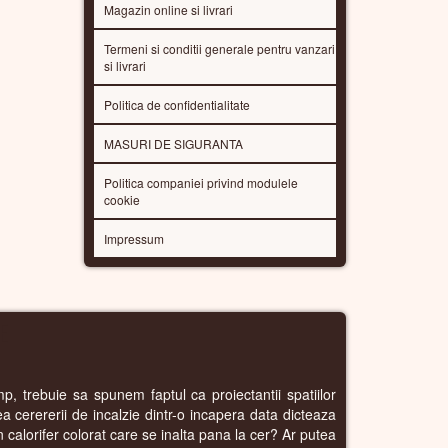
Magazin online si livrari
Termeni si conditii generale pentru vanzari
si livrari
Politica de confidentialitate
MASURI DE SIGURANTA
Politica companiei privind modulele
cookie
Impressum
E
p, trebuie sa spunem faptul ca proiectantii spatiilor
rea cerererii de incalzie dintr-o incapera data dicteaza
n calorifer colorat care se inalta pana la cer? Ar putea