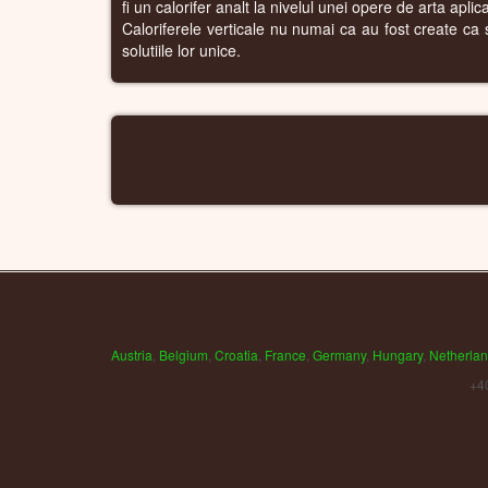
fi un calorifer analt la nivelul unei opere de arta apli
Caloriferele verticale nu numai ca au fost create ca si
solutiile lor unice.
Austria
,
Belgium
,
Croatia
,
France
,
Germany
,
Hungary
,
Netherla
+4