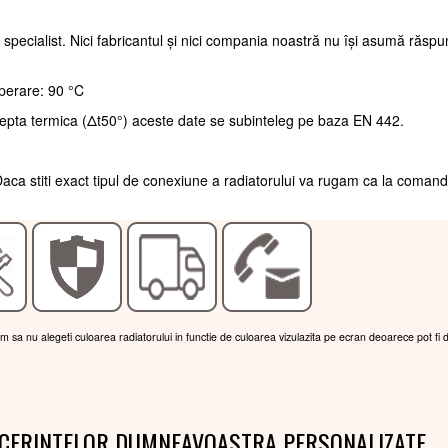
 specialist. Nici fabricantul și nici compania noastră nu își asumă răsp
perare: 90 °C
repta termica (Δt50°) aceste date se subinteleg pe baza EN 442.
aca stiti exact tipul de conexiune a radiatorului va rugam ca la coman
am sa nu alegeti culoarea radiatorului in functie de culoarea vizulazita pe ecran deoarece pot fi 
 CERINTELOR DUMNEAVOASTRA PERSONALIZATE