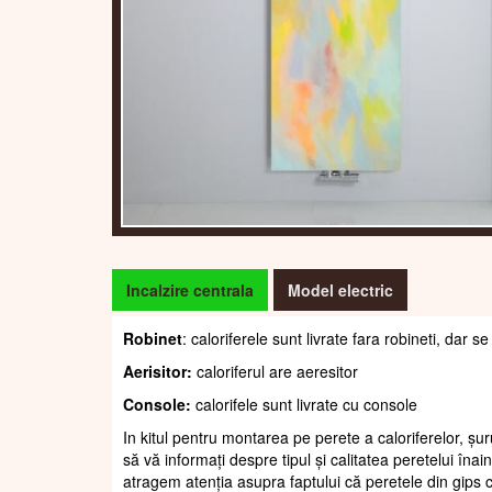
Incalzire centrala
Model electric
Robinet
: caloriferele sunt livrate fara robineti, dar
Aerisitor:
caloriferul are aeresitor
Console:
calorifele sunt livrate cu console
In kitul pentru montarea pe perete a caloriferelor, șur
să vă informați despre tipul și calitatea peretelui înain
atragem atenția asupra faptului că peretele din gips c