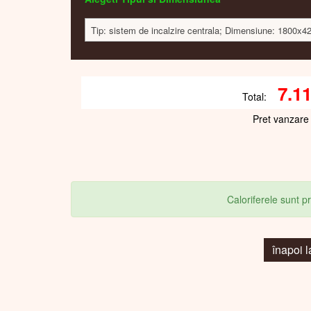
Tip: sistem de incalzire centrala; Dimensiune: 1800x4
7.1
Total:
Pret vanzare
Caloriferele sunt 
înapoi