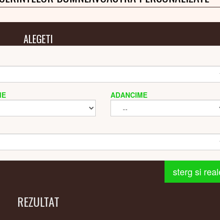
ALEGETI
ME
ADANCIME
sterg si rea
REZULTAT