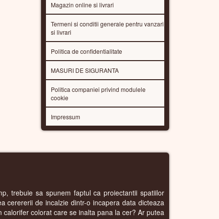
Magazin online si livrari
Termeni si conditii generale pentru vanzari
si livrari
Politica de confidentialitate
MASURI DE SIGURANTA
Politica companiei privind modulele
cookie
Impressum
E
p, trebuie sa spunem faptul ca proiectantii spatiilor
rea cerererii de incalzie dintr-o incapera data dicteaza
n calorifer colorat care se inalta pana la cer? Ar putea