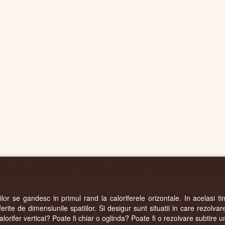
CALORIFERE VERTICALE – CALORIFERE STAȚIONAR
r se gandesc in primul rand la caloriferele orizontale. In acelasi tim
oferite de dimensiunile spatiilor. Si desigur sunt situatii in care rezolva
alorifer vertical? Poate fi chiar o oglinda? Poate fi o rezolvare subtire u