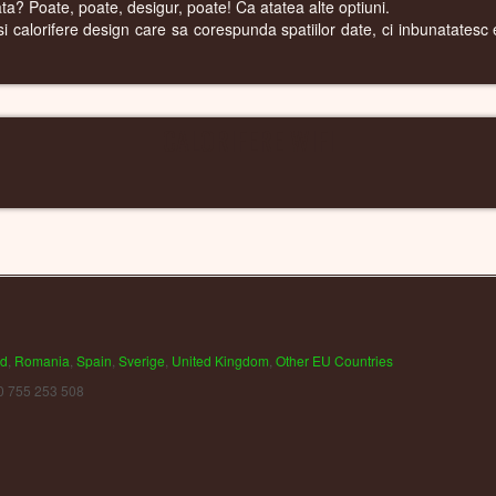
cata? Poate, poate, desigur, poate! Ca atatea alte optiuni.
 calorifere design care sa corespunda spatiilor date, ci inbunatatesc est
CALORIFERE WIFI
nd
,
Romania
,
Spain
,
Sverige
,
United Kingdom
,
Other EU Countries
0 755 253 508