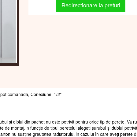
Redirectionare la preturi
 se pot comanada, Conexiune: 1/2"
ubul și diblul din pachet nu este potrivit pentru orice tip de perete. Va 
te de montaj.In funcție de tipul peretelui alegeți șurubul și dublul potrivi
arton nu susține greutatea radiatorului.In cazului în care aveți perete d