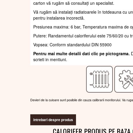
carton vă rugăm să consultați un specialist.
Vă rugăm să instalați radiatoarele în totdeauna cu un
pentru instalarea incorectă.
Presiunea maxima: 6 bar, Temperatura maxima de o
Putere: Randamentul caloriferului este 75/60/20 cu t
Vopsea: Conform standardului DIN 55900
Pentru mai multe detalii dati clic pe pictograma.
D
scrieti in mentiuni.
Devieri de la culoare sunt posibile din cauza calibrarii monitorului. Va rug
intrebari despre produs
CALORIFER PRODUS PE BAZA