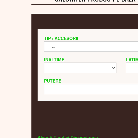
TIP / ACCESORII
INALTIME
LATI
PUTERE
Alegeti Tipul si Dimensiunea