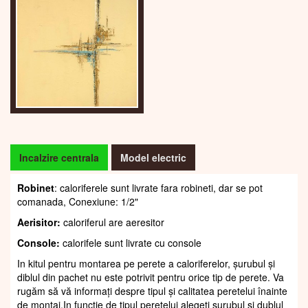
Incalzire centrala
Model electric
Robinet
: caloriferele sunt livrate fara robineti, dar se pot
comanada, Conexiune: 1/2"
Aerisitor:
caloriferul are aeresitor
Console:
calorifele sunt livrate cu console
In kitul pentru montarea pe perete a caloriferelor, șurubul și
diblul din pachet nu este potrivit pentru orice tip de perete. Va
rugăm să vă informați despre tipul și calitatea peretelui înainte
de montaj.In funcție de tipul peretelui alegeți șurubul și dublul