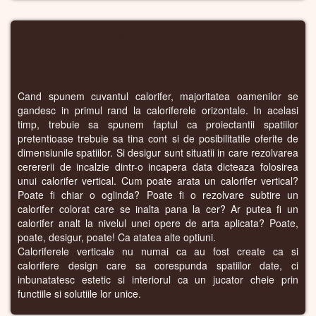
CALORIFERE VERTICALE – CALORIFERE
STAȚIONARE
Cand spunem cuvantul calorifer, majoritatea oamenilor se
gandesc in primul rand la caloriferele orizontale. In acelasi
timp, trebuie sa spunem faptul ca proiectantii spatiilor
pretentioase trebuie sa tina cont si de posibilitatile oferite de
dimensiunile spatiilor. Si desigur sunt situatii in care rezolvarea
cerererii de incalzie dintr-o incapera data dicteaza folosirea
unui calorifer vertical. Cum poate arata un calorifer vertical?
Poate fi chiar o oglinda? Poate fi o rezolvare subtire un
calorifer colorat care se inalta pana la cer? Ar putea fi un
calorifer analt la nivelul unei opere de arta aplicata? Poate,
poate, desigur, poate! Ca atatea alte optiuni.
Caloriferele verticale nu numai ca au fost create ca si
calorifere design care sa corespunda spatiilor date, ci
inbunatatesc estetic si interiorul ca un jucator cheie prin
functiile si solutiile lor unice.