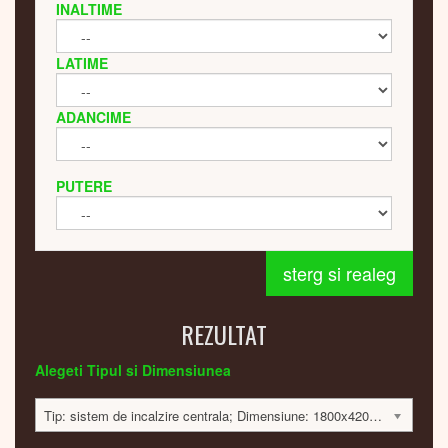
INALTIME
LATIME
ADANCIME
PUTERE
sterg si realeg
REZULTAT
Alegeti Tipul si Dimensiunea
Tip: sistem de incalzire centrala; Dimensiune: 1800x420x60; 584 Watt; 7100 lei