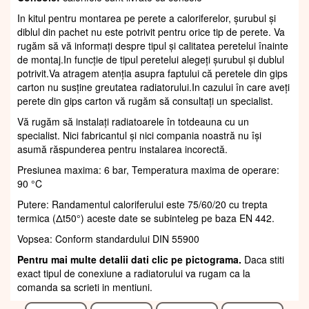
In kitul pentru montarea pe perete a caloriferelor, șurubul și
diblul din pachet nu este potrivit pentru orice tip de perete. Va
rugăm să vă informați despre tipul și calitatea peretelui înainte
de montaj.In funcție de tipul peretelui alegeți șurubul și dublul
potrivit.Va atragem atenția asupra faptului că peretele din gips
carton nu susține greutatea radiatorului.In cazului în care aveți
perete din gips carton vă rugăm să consultați un specialist.
Vă rugăm să instalați radiatoarele în totdeauna cu un
specialist. Nici fabricantul și nici compania noastră nu își
asumă răspunderea pentru instalarea incorectă.
Presiunea maxima: 6 bar, Temperatura maxima de operare:
90 °C
Putere: Randamentul caloriferului este 75/60/20 cu trepta
termica (Δt50°) aceste date se subinteleg pe baza EN 442.
Vopsea: Conform standardului DIN 55900
Pentru mai multe detalii dati clic pe pictograma.
Daca stiti
exact tipul de conexiune a radiatorului va rugam ca la
comanda sa scrieti in mentiuni.