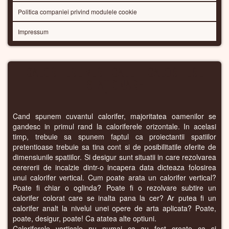
Politica companiei privind modulele cookie
Impressum
CALORIFERE VERTICALE – CALORIFERE
STAȚIONARE
Cand spunem cuvantul calorifer, majoritatea oamenilor se
gandesc in primul rand la caloriferele orizontale. In acelasi
timp, trebuie sa spunem faptul ca proiectantii spatiilor
pretentioase trebuie sa tina cont si de posibilitatile oferite de
dimensiunile spatiilor. Si desigur sunt situatii in care rezolvarea
cerererii de incalzie dintr-o incapera data dicteaza folosirea
unui calorifer vertical. Cum poate arata un calorifer vertical?
Poate fi chiar o oglinda? Poate fi o rezolvare subtire un
calorifer colorat care se inalta pana la cer? Ar putea fi un
calorifer analt la nivelul unei opere de arta aplicata? Poate,
poate, desigur, poate! Ca atatea alte optiuni.
Caloriferele verticale nu numai ca au fost create ca si