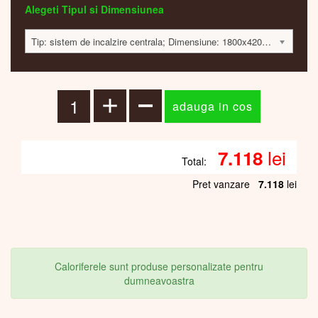
Alegeti Tipul si Dimensiunea
Tip: sistem de incalzire centrala; Dimensiune: 1800x420x60; 584 Watt; 7100 lei
lei
7.118
Total:
Pret vanzare
7.118
lei
Caloriferele sunt produse personalizate pentru
dumneavoastra