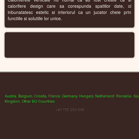
calorifere design care sa corespunda spatiilor date, ci
inbunatatesc estetic si interiorul ca un jucator cheie prin
functiile si solutiile lor unice.
CALORIFERE WIFI
Austria
,
Belgium
,
Croatia
,
France
,
Germany
,
Hungary
,
Netherland
,
Romania
,
Sp
Kingdom
,
Other EU Countries
+40 755 253 508