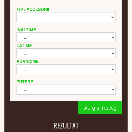
TIP / ACCESORII
INALTIME
LATIME
ADANCIME
PUTERE
sterg si realeg
REZULTAT