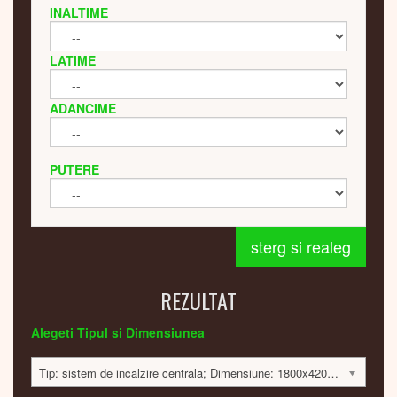
INALTIME
LATIME
ADANCIME
PUTERE
sterg si realeg
REZULTAT
Alegeti Tipul si Dimensiunea
Tip: sistem de incalzire centrala; Dimensiune: 1800x420x60; 584 Watt; 7100 lei