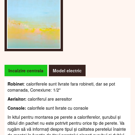
Incalzire centrala
Model electric
Robinet
: caloriferele sunt livrate fara robineti, dar se pot
comanada, Conexiune: 1/2"
Aerisitor:
caloriferul are aeresitor
Console:
calorifele sunt livrate cu console
In kitul pentru montarea pe perete a caloriferelor, șurubul și
diblul din pachet nu este potrivit pentru orice tip de perete. Va
rugăm să vă informați despre tipul și calitatea peretelui înainte
de montaj.In funcție de tipul peretelui alegeți șurubul și dublul