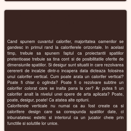
CALORIFERE VERTICALE – CALORIFERE
STAȚIONARE
Cand spunem cuvantul calorifer, majoritatea oamenilor se
gandesc in primul rand la caloriferele orizontale. In acelasi
timp, trebuie sa spunem faptul ca proiectantii spatiilor
pretentioase trebuie sa tina cont si de posibilitatile oferite de
dimensiunile spatiilor. Si desigur sunt situatii in care rezolvarea
cerererii de incalzie dintr-o incapera data dicteaza folosirea
unui calorifer vertical. Cum poate arata un calorifer vertical?
Poate fi chiar o oglinda? Poate fi o rezolvare subtire un
calorifer colorat care se inalta pana la cer? Ar putea fi un
calorifer analt la nivelul unei opere de arta aplicata? Poate,
poate, desigur, poate! Ca atatea alte optiuni.
Caloriferele verticale nu numai ca au fost create ca si
calorifere design care sa corespunda spatiilor date, ci
inbunatatesc estetic si interiorul ca un jucator cheie prin
functiile si solutiile lor unice.