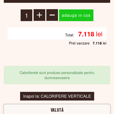
lei
7.118
Total:
Pret vanzare
7.118
lei
Caloriferele sunt produse personalizate pentru
dumneavoastra
înapoi la: CALORIFERE VERTICALE
VALUTĂ