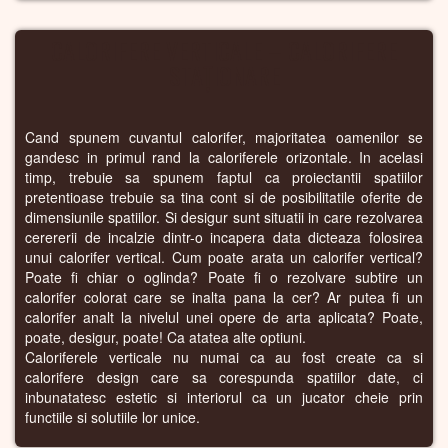
CALORIFERE VERTICALE – CALORIFERE
STAȚIONARE
Cand spunem cuvantul calorifer, majoritatea oamenilor se
gandesc in primul rand la caloriferele orizontale. In acelasi
timp, trebuie sa spunem faptul ca proiectantii spatiilor
pretentioase trebuie sa tina cont si de posibilitatile oferite de
dimensiunile spatiilor. Si desigur sunt situatii in care rezolvarea
cerererii de incalzie dintr-o incapera data dicteaza folosirea
unui calorifer vertical. Cum poate arata un calorifer vertical?
Poate fi chiar o oglinda? Poate fi o rezolvare subtire un
calorifer colorat care se inalta pana la cer? Ar putea fi un
calorifer analt la nivelul unei opere de arta aplicata? Poate,
poate, desigur, poate! Ca atatea alte optiuni.
Caloriferele verticale nu numai ca au fost create ca si
calorifere design care sa corespunda spatiilor date, ci
inbunatatesc estetic si interiorul ca un jucator cheie prin
functiile si solutiile lor unice.