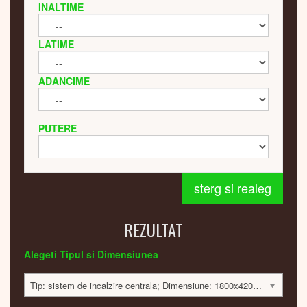
INALTIME
LATIME
ADANCIME
PUTERE
sterg si realeg
REZULTAT
Alegeti Tipul si Dimensiunea
Tip: sistem de incalzire centrala; Dimensiune: 1800x420x60; 584 Watt; 7100 lei