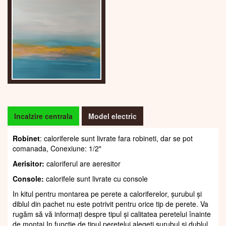
Incalzire centrala
Model electric
Robinet
: caloriferele sunt livrate fara robineti, dar se pot
comanada, Conexiune: 1/2"
Aerisitor:
caloriferul are aeresitor
Console:
calorifele sunt livrate cu console
In kitul pentru montarea pe perete a caloriferelor, șurubul și
diblul din pachet nu este potrivit pentru orice tip de perete. Va
rugăm să vă informați despre tipul și calitatea peretelui înainte
de montaj.In funcție de tipul peretelui alegeți șurubul și dublul