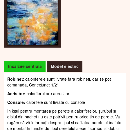
Incalzire centrala
Model electric
Robinet
: caloriferele sunt livrate fara robineti, dar se pot
comanada, Conexiune: 1/2"
Aerisitor:
caloriferul are aeresitor
Console:
calorifele sunt livrate cu console
In kitul pentru montarea pe perete a caloriferelor, șurubul și
diblul din pachet nu este potrivit pentru orice tip de perete. Va
rugăm să vă informați despre tipul și calitatea peretelui înainte
de montaj.In funcție de tipul peretelui alegeți șurubul și dublul