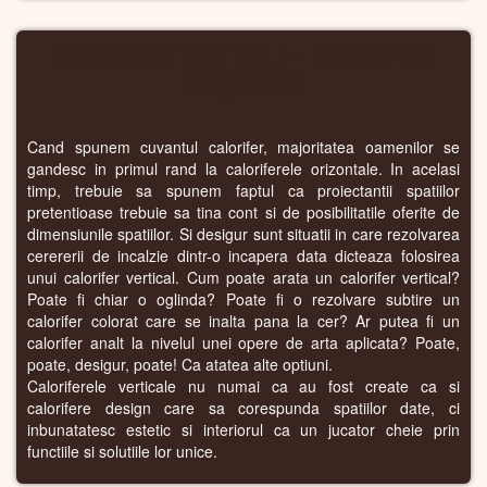
CALORIFERE VERTICALE – CALORIFERE
STAȚIONARE
Cand spunem cuvantul calorifer, majoritatea oamenilor se
gandesc in primul rand la caloriferele orizontale. In acelasi
timp, trebuie sa spunem faptul ca proiectantii spatiilor
pretentioase trebuie sa tina cont si de posibilitatile oferite de
dimensiunile spatiilor. Si desigur sunt situatii in care rezolvarea
cerererii de incalzie dintr-o incapera data dicteaza folosirea
unui calorifer vertical. Cum poate arata un calorifer vertical?
Poate fi chiar o oglinda? Poate fi o rezolvare subtire un
calorifer colorat care se inalta pana la cer? Ar putea fi un
calorifer analt la nivelul unei opere de arta aplicata? Poate,
poate, desigur, poate! Ca atatea alte optiuni.
Caloriferele verticale nu numai ca au fost create ca si
calorifere design care sa corespunda spatiilor date, ci
inbunatatesc estetic si interiorul ca un jucator cheie prin
functiile si solutiile lor unice.