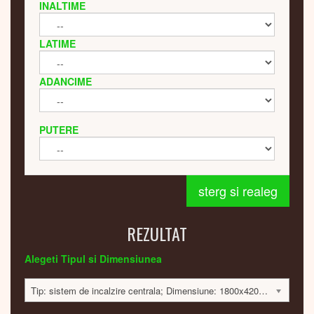
INALTIME
LATIME
ADANCIME
PUTERE
sterg si realeg
REZULTAT
Alegeti Tipul si Dimensiunea
Tip: sistem de incalzire centrala; Dimensiune: 1800x420x60; 584 Watt; 7100 lei