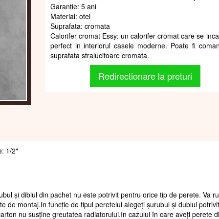
Garantie: 5 ani
Material: otel
Suprafata: cromata
Calorifer cromat Essy: un calorifer cromat care se inc
perfect in interiorul casele moderne. Poate fi coma
suprafata stralucitoare cromata.
Redirectionare la preturi
e: 1/2"
ubul și diblul din pachet nu este potrivit pentru orice tip de perete. Va 
te de montaj.In funcție de tipul peretelui alegeți șurubul și dublul potrivi
arton nu susține greutatea radiatorului.In cazului în care aveți perete d