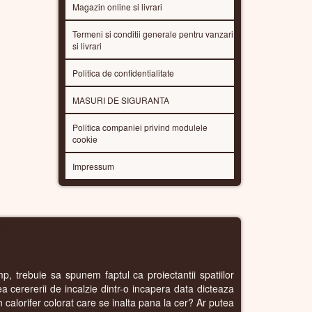
Magazin online si livrari
Termeni si conditii generale pentru vanzari
si livrari
Politica de confidentialitate
MASURI DE SIGURANTA
Politica companiei privind modulele
cookie
Impressum
E
p, trebuie sa spunem faptul ca proiectantii spatiilor
rea cerererii de incalzie dintr-o incapera data dicteaza
n calorifer colorat care se inalta pana la cer? Ar putea