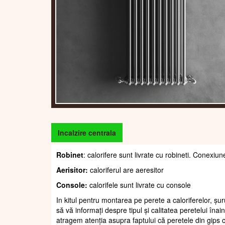
Incalzire centrala
Robinet
: calorifere sunt livrate cu robineti. Conexiun
Aerisitor:
caloriferul are aeresitor
Console:
calorifele sunt livrate cu console
In kitul pentru montarea pe perete a caloriferelor, șur
să vă informați despre tipul și calitatea peretelui înain
atragem atenția asupra faptului că peretele din gips c