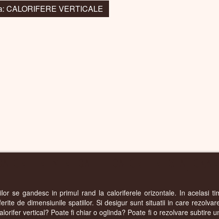
 la: CALORIFERE VERTICALE
CALORIFERE VERTICALE – CALORIFERE STAȚIONAR
r se gandesc in primul rand la caloriferele orizontale. In acelasi tim
oferite de dimensiunile spatiilor. Si desigur sunt situatii in care rezolva
alorifer vertical? Poate fi chiar o oglinda? Poate fi o rezolvare subtire u