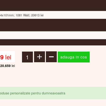
384x101mm; 1081 Watt; 20613 lei
lei
59
20.659
lei
produse personalizate pentru dumneavoastra