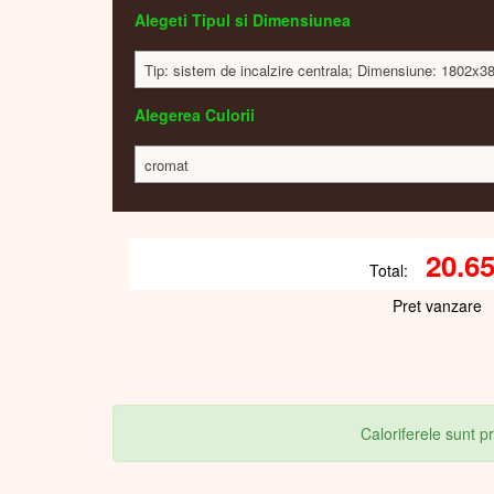
Alegeti Tipul si Dimensiunea
Tip: sistem de incalzire centrala; Dimensiune: 1802x
Alegerea Culorii
cromat
20.6
Total:
Pret vanzare
Caloriferele sunt 