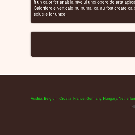
fi un calorifer analt la nivelul unei opere de arta apli
Caloriferele verticale nu numai ca au fost create ca si
solutiile lor unice.
Austria
,
Belgium
,
Croatia
,
France
,
Germany
,
Hungary
,
Netherla
+4