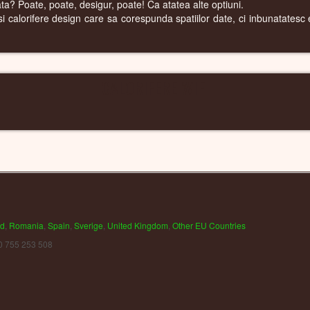
cata? Poate, poate, desigur, poate! Ca atatea alte optiuni.
 calorifere design care sa corespunda spatiilor date, ci inbunatatesc est
CALORIFERE WIFI
nd
,
Romania
,
Spain
,
Sverige
,
United Kingdom
,
Other EU Countries
0 755 253 508