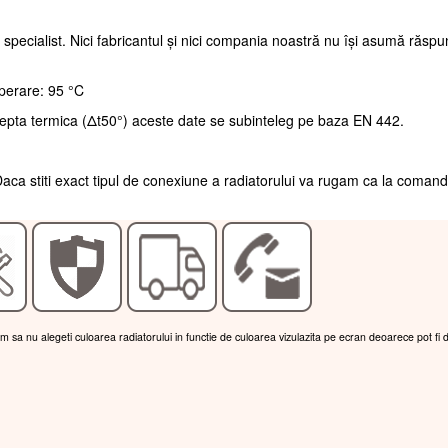
 specialist. Nici fabricantul și nici compania noastră nu își asumă răsp
perare: 95 °C
repta termica (Δt50°) aceste date se subinteleg pe baza EN 442.
aca stiti exact tipul de conexiune a radiatorului va rugam ca la coman
am sa nu alegeti culoarea radiatorului in functie de culoarea vizulazita pe ecran deoarece pot fi 