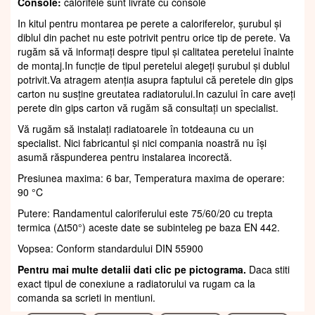
Console:
calorifele sunt livrate cu console
In kitul pentru montarea pe perete a caloriferelor, șurubul și
diblul din pachet nu este potrivit pentru orice tip de perete. Va
rugăm să vă informați despre tipul și calitatea peretelui înainte
de montaj.In funcție de tipul peretelui alegeți șurubul și dublul
potrivit.Va atragem atenția asupra faptului că peretele din gips
carton nu susține greutatea radiatorului.In cazului în care aveți
perete din gips carton vă rugăm să consultați un specialist.
Vă rugăm să instalați radiatoarele în totdeauna cu un
specialist. Nici fabricantul și nici compania noastră nu își
asumă răspunderea pentru instalarea incorectă.
Presiunea maxima: 6 bar, Temperatura maxima de operare:
90 °C
Putere: Randamentul caloriferului este 75/60/20 cu trepta
termica (Δt50°) aceste date se subinteleg pe baza EN 442.
Vopsea: Conform standardului DIN 55900
Pentru mai multe detalii dati clic pe pictograma.
Daca stiti
exact tipul de conexiune a radiatorului va rugam ca la
comanda sa scrieti in mentiuni.