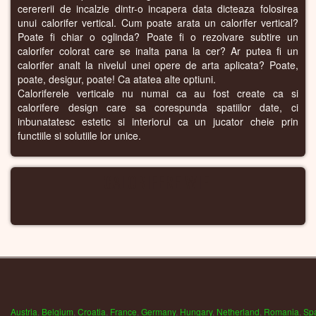
cerererii de incalzie dintr-o incapera data dicteaza folosirea
unui calorifer vertical. Cum poate arata un calorifer vertical?
Poate fi chiar o oglinda? Poate fi o rezolvare subtire un
calorifer colorat care se inalta pana la cer? Ar putea fi un
calorifer analt la nivelul unei opere de arta aplicata? Poate,
poate, desigur, poate! Ca atatea alte optiuni.
Caloriferele verticale nu numai ca au fost create ca si
calorifere design care sa corespunda spatiilor date, ci
inbunatatesc estetic si interiorul ca un jucator cheie prin
functiile si solutiile lor unice.
CALORIFERE WIFI
Austria
,
Belgium
,
Croatia
,
France
,
Germany
,
Hungary
,
Netherland
,
Romania
,
Sp