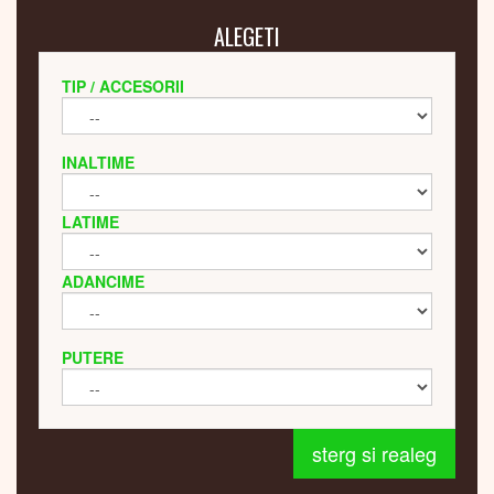
ALEGETI
TIP / ACCESORII
INALTIME
LATIME
ADANCIME
PUTERE
sterg si realeg