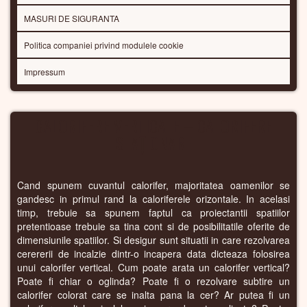
MASURI DE SIGURANTA
Politica companiei privind modulele cookie
Impressum
CALORIFERE VERTICALE – CALORIFERE
STAȚIONARE
Cand spunem cuvantul calorifer, majoritatea oamenilor se
gandesc in primul rand la caloriferele orizontale. In acelasi
timp, trebuie sa spunem faptul ca proiectantii spatiilor
pretentioase trebuie sa tina cont si de posibilitatile oferite de
dimensiunile spatiilor. Si desigur sunt situatii in care rezolvarea
cerererii de incalzie dintr-o incapera data dicteaza folosirea
unui calorifer vertical. Cum poate arata un calorifer vertical?
Poate fi chiar o oglinda? Poate fi o rezolvare subtire un
calorifer colorat care se inalta pana la cer? Ar putea fi un