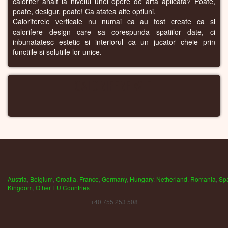
calorifer analt la nivelul unei opere de arta aplicata? Poate,
poate, desigur, poate! Ca atatea alte optiuni.
Caloriferele verticale nu numai ca au fost create ca si
calorifere design care sa corespunda spatiilor date, ci
inbunatatesc estetic si interiorul ca un jucator cheie prin
functiile si solutiile lor unice.
CALORIFERE WIFI
Austria
,
Belgium
,
Croatia
,
France
,
Germany
,
Hungary
,
Netherland
,
Romania
,
Sp
Kingdom
,
Other EU Countries
+40 755 253 508