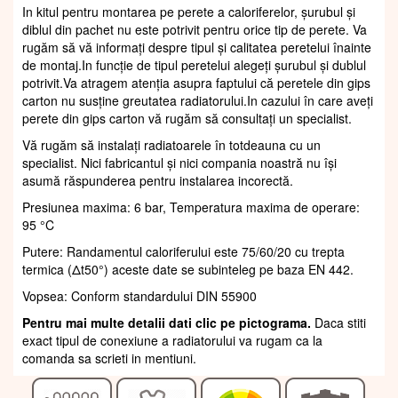
In kitul pentru montarea pe perete a caloriferelor, șurubul și
diblul din pachet nu este potrivit pentru orice tip de perete. Va
rugăm să vă informați despre tipul și calitatea peretelui înainte
de montaj.In funcție de tipul peretelui alegeți șurubul și dublul
potrivit.Va atragem atenția asupra faptului că peretele din gips
carton nu susține greutatea radiatorului.In cazului în care aveți
perete din gips carton vă rugăm să consultați un specialist.
Vă rugăm să instalați radiatoarele în totdeauna cu un
specialist. Nici fabricantul și nici compania noastră nu își
asumă răspunderea pentru instalarea incorectă.
Presiunea maxima: 6 bar, Temperatura maxima de operare:
95 °C
Putere: Randamentul caloriferului este 75/60/20 cu trepta
termica (Δt50°) aceste date se subinteleg pe baza EN 442.
Vopsea: Conform standardului DIN 55900
Pentru mai multe detalii dati clic pe pictograma.
Daca stiti
exact tipul de conexiune a radiatorului va rugam ca la
comanda sa scrieti in mentiuni.