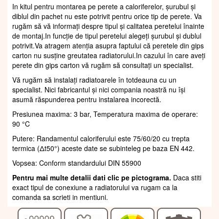
In kitul pentru montarea pe perete a caloriferelor, șurubul și
diblul din pachet nu este potrivit pentru orice tip de perete. Va
rugăm să vă informați despre tipul și calitatea peretelui înainte
de montaj.In funcție de tipul peretelui alegeți șurubul și dublul
potrivit.Va atragem atenția asupra faptului că peretele din gips
carton nu susține greutatea radiatorului.In cazului în care aveți
perete din gips carton vă rugăm să consultați un specialist.
Vă rugăm să instalați radiatoarele în totdeauna cu un
specialist. Nici fabricantul și nici compania noastră nu își
asumă răspunderea pentru instalarea incorectă.
Presiunea maxima: 3 bar, Temperatura maxima de operare:
90 °C
Putere: Randamentul caloriferului este 75/60/20 cu trepta
termica (Δt50°) aceste date se subinteleg pe baza EN 442.
Vopsea: Conform standardului DIN 55900
Pentru mai multe detalii dati clic pe pictograma.
Daca stiti
exact tipul de conexiune a radiatorului va rugam ca la
comanda sa scrieti in mentiuni.