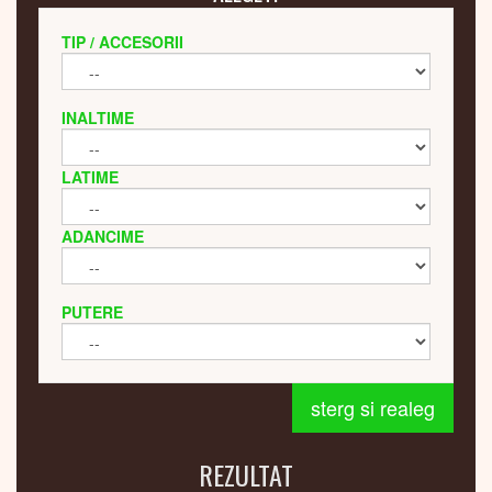
TIP / ACCESORII
INALTIME
LATIME
ADANCIME
PUTERE
sterg si realeg
REZULTAT