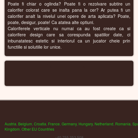
Poate fi chiar o oglinda? Poate fi o rezolvare subtire un
calorifer colorat care se inalta pana la cer? Ar putea fi un
calorifer analt la nivelul unei opere de arta aplicata? Poate,
poate, desigur, poate! Ca atatea alte optiuni.
Caloriferele verticale nu numai ca au fost create ca si
calorifere design care sa corespunda spatiilor date, ci
inbunatatesc estetic si interiorul ca un jucator cheie prin
functiile si solutiile lor unice.
CALORIFERE WIFI
Austria
,
Belgium
,
Croatia
,
France
,
Germany
,
Hungary
,
Netherland
,
Romania
,
Sp
Kingdom
,
Other EU Countries
+40 755 253 508