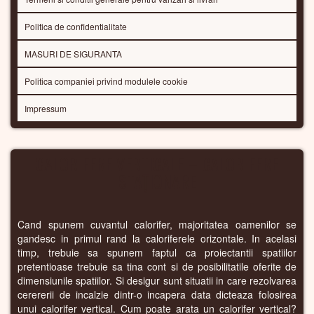
Politica de confidentialitate
MASURI DE SIGURANTA
Politica companiei privind modulele cookie
Impressum
CALORIFERE VERTICALE – CALORIFERE
STAȚIONARE
Cand spunem cuvantul calorifer, majoritatea oamenilor se
gandesc in primul rand la caloriferele orizontale. In acelasi
timp, trebuie sa spunem faptul ca proiectantii spatiilor
pretentioase trebuie sa tina cont si de posibilitatile oferite de
dimensiunile spatiilor. Si desigur sunt situatii in care rezolvarea
cerererii de incalzie dintr-o incapera data dicteaza folosirea
unui calorifer vertical. Cum poate arata un calorifer vertical?