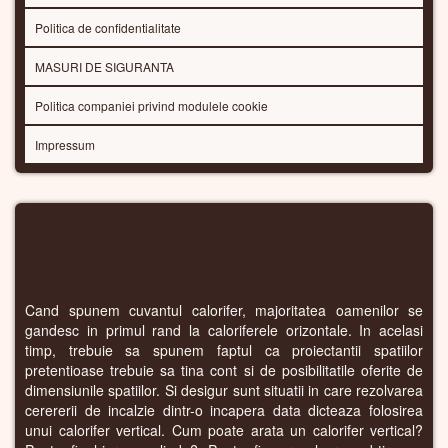
Politica de confidentialitate
MASURI DE SIGURANTA
Politica companiei privind modulele cookie
Impressum
CALORIFERE VERTICALE – CALORIFERE
STAȚIONARE
Cand spunem cuvantul calorifer, majoritatea oamenilor se
gandesc in primul rand la caloriferele orizontale. In acelasi
timp, trebuie sa spunem faptul ca proiectantii spatiilor
pretentioase trebuie sa tina cont si de posibilitatile oferite de
dimensiunile spatiilor. Si desigur sunt situatii in care rezolvarea
cerererii de incalzie dintr-o incapera data dicteaza folosirea
unui calorifer vertical. Cum poate arata un calorifer vertical?