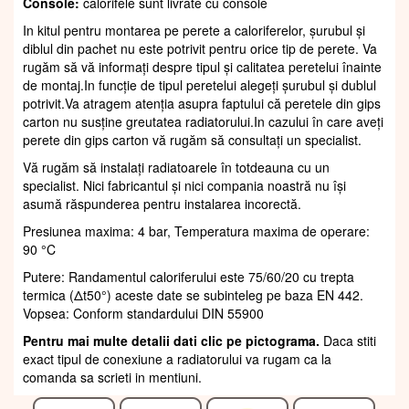
Console:
calorifele sunt livrate cu console
In kitul pentru montarea pe perete a caloriferelor, șurubul și
diblul din pachet nu este potrivit pentru orice tip de perete. Va
rugăm să vă informați despre tipul și calitatea peretelui înainte
de montaj.In funcție de tipul peretelui alegeți șurubul și dublul
potrivit.Va atragem atenția asupra faptului că peretele din gips
carton nu susține greutatea radiatorului.In cazului în care aveți
perete din gips carton vă rugăm să consultați un specialist.
Vă rugăm să instalați radiatoarele în totdeauna cu un
specialist. Nici fabricantul și nici compania noastră nu își
asumă răspunderea pentru instalarea incorectă.
Presiunea maxima: 4 bar, Temperatura maxima de operare:
90 °C
Putere: Randamentul caloriferului este 75/60/20 cu trepta
termica (Δt50°) aceste date se subinteleg pe baza EN 442.
Vopsea: Conform standardului DIN 55900
Pentru mai multe detalii dati clic pe pictograma.
Daca stiti
exact tipul de conexiune a radiatorului va rugam ca la
comanda sa scrieti in mentiuni.