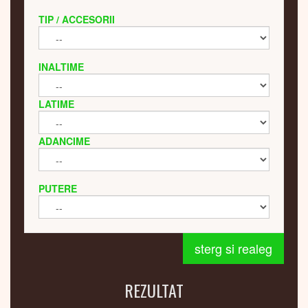
TIP / ACCESORII
INALTIME
LATIME
ADANCIME
PUTERE
sterg si realeg
REZULTAT