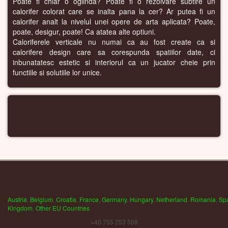
Poate fi chiar o oglinda? Poate fi o rezolvare subtire un
calorifer colorat care se inalta pana la cer? Ar putea fi un
calorifer analt la nivelul unei opere de arta aplicata? Poate,
poate, desigur, poate! Ca atatea alte optiuni.
Caloriferele verticale nu numai ca au fost create ca si
calorifere design care sa corespunda spatiilor date, ci
inbunatatesc estetic si interiorul ca un jucator cheie prin
functiile si solutiile lor unice.
CALORIFERE WIFI
Austria
,
Belgium
,
Croatia
,
France
,
Germany
,
Hungary
,
Netherland
,
Romania
,
Sp
Kingdom
,
Other EU Countries
+40 755 253 508