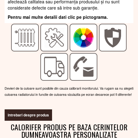
afectează calitatea sau performanța produsului și nu sunt
considerate defecte care să intre sub garanție.
Pentru mai multe detalii dati clic pe pictograma.
Devieri de la culoare sunt posibile din cauza calibrarii monitorului. Va rugam sa nu alegeti
culoarea radiatorului in functie de culoarea vizulazita pe ecran deoarece pot fi diferente!
intrebari despre produs
CALORIFER PRODUS PE BAZA CERINTELOR
DUMNEAVOASTRA PERSONALIZATE