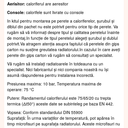
Aerisitor:
caloriferul are aeresitor
Console:
calorifele sunt livrate cu console
In kitul pentru montarea pe perete a caloriferelor, șurubul și
diblul din pachet nu este potrivit pentru orice tip de perete. Va
rugăm să vă informați despre tipul și calitatea peretelui înainte
de montaj.In funcție de tipul peretelui alegeți șurubul și dublul
potrivit.Va atragem atenția asupra faptului că peretele din gips
carton nu susține greutatea radiatorului.In cazului în care aveți
perete din gips carton vă rugăm să consultați un specialist.
Vă rugăm să instalați radiatoarele în totdeauna cu un
specialist. Nici fabricantul și nici compania noastră nu își
asumă răspunderea pentru instalarea incorectă.
Presiunea maxima: 10 bar, Temperatura maxima de
operare: 75 °C
Putere: Randamentul caloriferului este 75/65/20 cu trepta
termica (Δt50°) aceste date se subinteleg pe baza EN 442.
Vopsea: Conform standardului DIN 55900
Suprafaţă: În urma variațiilor de temperatură, pot apărea în
timp microfisuri pe suprafața radiatorului. Aceste microfisuri nu