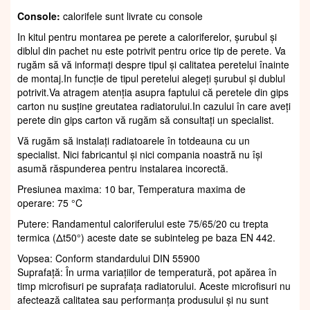
Console:
calorifele sunt livrate cu console
In kitul pentru montarea pe perete a caloriferelor, șurubul și
diblul din pachet nu este potrivit pentru orice tip de perete. Va
rugăm să vă informați despre tipul și calitatea peretelui înainte
de montaj.In funcție de tipul peretelui alegeți șurubul și dublul
potrivit.Va atragem atenția asupra faptului că peretele din gips
carton nu susține greutatea radiatorului.In cazului în care aveți
perete din gips carton vă rugăm să consultați un specialist.
Vă rugăm să instalați radiatoarele în totdeauna cu un
specialist. Nici fabricantul și nici compania noastră nu își
asumă răspunderea pentru instalarea incorectă.
Presiunea maxima: 10 bar, Temperatura maxima de
operare: 75 °C
Putere: Randamentul caloriferului este 75/65/20 cu trepta
termica (Δt50°) aceste date se subinteleg pe baza EN 442.
Vopsea: Conform standardului DIN 55900
Suprafaţă: În urma variațiilor de temperatură, pot apărea în
timp microfisuri pe suprafața radiatorului. Aceste microfisuri nu
afectează calitatea sau performanța produsului și nu sunt