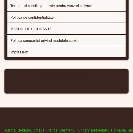
Termeni si conditii generale pentru vanzari si livrari
Politica de confidentialitate
MASURI DE SIGURANTA
Politica companiei privind modulele cookie
Impressum
CALORIFERE WIFI
Austria
,
Belgium
,
Croatia
,
France
,
Germany
,
Hungary
,
Netherland
,
Romania
,
Sp