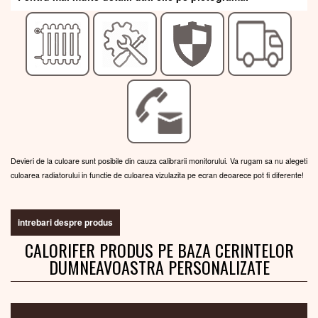
Devieri de la culoare sunt posibile din cauza calibrarii monitorului. Va rugam sa nu alegeti
culoarea radiatorului in functie de culoarea vizulazita pe ecran deoarece pot fi diferente!
intrebari despre produs
CALORIFER PRODUS PE BAZA CERINTELOR
DUMNEAVOASTRA PERSONALIZATE