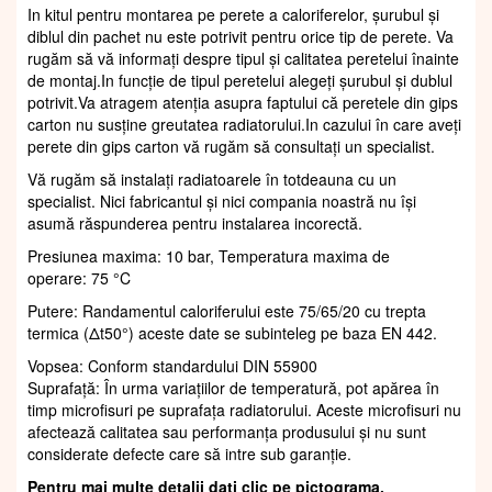
In kitul pentru montarea pe perete a caloriferelor, șurubul și
diblul din pachet nu este potrivit pentru orice tip de perete. Va
rugăm să vă informați despre tipul și calitatea peretelui înainte
de montaj.In funcție de tipul peretelui alegeți șurubul și dublul
potrivit.Va atragem atenția asupra faptului că peretele din gips
carton nu susține greutatea radiatorului.In cazului în care aveți
perete din gips carton vă rugăm să consultați un specialist.
Vă rugăm să instalați radiatoarele în totdeauna cu un
specialist. Nici fabricantul și nici compania noastră nu își
asumă răspunderea pentru instalarea incorectă.
Presiunea maxima: 10 bar, Temperatura maxima de
operare: 75 °C
Putere: Randamentul caloriferului este 75/65/20 cu trepta
termica (Δt50°) aceste date se subinteleg pe baza EN 442.
Vopsea: Conform standardului DIN 55900
Suprafaţă: În urma variațiilor de temperatură, pot apărea în
timp microfisuri pe suprafața radiatorului. Aceste microfisuri nu
afectează calitatea sau performanța produsului și nu sunt
considerate defecte care să intre sub garanție.
Pentru mai multe detalii dati clic pe pictograma.