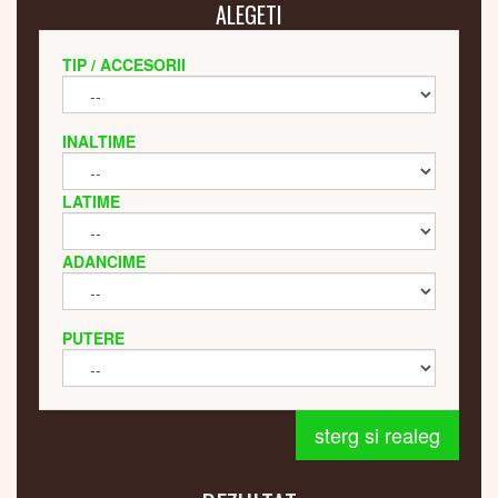
ALEGETI
TIP / ACCESORII
INALTIME
LATIME
ADANCIME
PUTERE
sterg si realeg