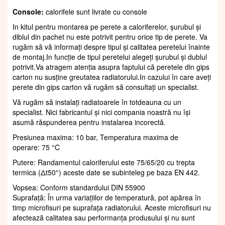
Console:
calorifele sunt livrate cu console
In kitul pentru montarea pe perete a caloriferelor, șurubul și
diblul din pachet nu este potrivit pentru orice tip de perete. Va
rugăm să vă informați despre tipul și calitatea peretelui înainte
de montaj.In funcție de tipul peretelui alegeți șurubul și dublul
potrivit.Va atragem atenția asupra faptului că peretele din gips
carton nu susține greutatea radiatorului.In cazului în care aveți
perete din gips carton vă rugăm să consultați un specialist.
Vă rugăm să instalați radiatoarele în totdeauna cu un
specialist. Nici fabricantul și nici compania noastră nu își
asumă răspunderea pentru instalarea incorectă.
Presiunea maxima: 10 bar, Temperatura maxima de
operare: 75 °C
Putere: Randamentul caloriferului este 75/65/20 cu trepta
termica (Δt50°) aceste date se subinteleg pe baza EN 442.
Vopsea: Conform standardului DIN 55900
Suprafaţă: În urma variațiilor de temperatură, pot apărea în
timp microfisuri pe suprafața radiatorului. Aceste microfisuri nu
afectează calitatea sau performanța produsului și nu sunt