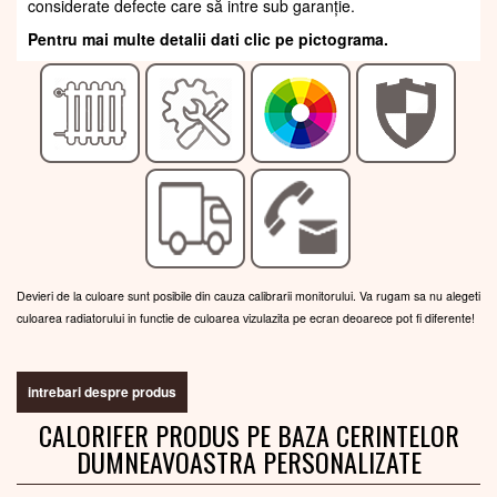
considerate defecte care să intre sub garanție.
Pentru mai multe detalii dati clic pe pictograma.
Devieri de la culoare sunt posibile din cauza calibrarii monitorului. Va rugam sa nu alegeti
culoarea radiatorului in functie de culoarea vizulazita pe ecran deoarece pot fi diferente!
intrebari despre produs
CALORIFER PRODUS PE BAZA CERINTELOR
DUMNEAVOASTRA PERSONALIZATE