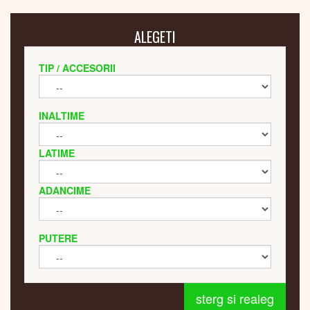
ALEGETI
TIP / ACCESORII
INALTIME
LATIME
ADANCIME
PUTERE
sterg si realeg