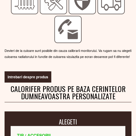
Devieri de la culoare sunt posibile din cauza calibrarii monitorului. Va rugam sa nu alegeti
culoarea radiatorului in functie de culoarea vizulazita pe ecran deoarece pot fi diferente!
intrebari despre produs
CALORIFER PRODUS PE BAZA CERINTELOR
DUMNEAVOASTRA PERSONALIZATE
ALEGETI
TIP / ACCESORII