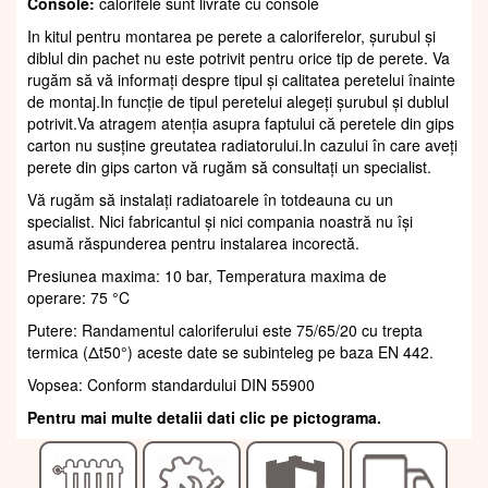
Console:
calorifele sunt livrate cu console
In kitul pentru montarea pe perete a caloriferelor, șurubul și
diblul din pachet nu este potrivit pentru orice tip de perete. Va
rugăm să vă informați despre tipul și calitatea peretelui înainte
de montaj.In funcție de tipul peretelui alegeți șurubul și dublul
potrivit.Va atragem atenția asupra faptului că peretele din gips
carton nu susține greutatea radiatorului.In cazului în care aveți
perete din gips carton vă rugăm să consultați un specialist.
Vă rugăm să instalați radiatoarele în totdeauna cu un
specialist. Nici fabricantul și nici compania noastră nu își
asumă răspunderea pentru instalarea incorectă.
Presiunea maxima: 10 bar, Temperatura maxima de
operare: 75 °C
Putere: Randamentul caloriferului este 75/65/20 cu trepta
termica (Δt50°) aceste date se subinteleg pe baza EN 442.
Vopsea: Conform standardului DIN 55900
Pentru mai multe detalii dati clic pe pictograma.