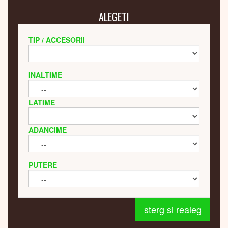
ALEGETI
TIP / ACCESORII
INALTIME
LATIME
ADANCIME
PUTERE
sterg si realeg