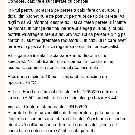
Console:
calorifele sunt livrate cu console
In kitul pentru montarea pe perete a caloriferelor, șurubul și
diblul din pachet nu este potrivit pentru orice tip de perete. Va
rugăm să vă informați despre tipul și calitatea peretelui înainte
de montaj.In funcție de tipul peretelui alegeți șurubul și dublul
potrivit.Va atragem atenția asupra faptului că peretele din gips
carton nu susține greutatea radiatorului.In cazului în care aveți
perete din gips carton vă rugăm să consultați un specialist.
Vă rugăm să instalați radiatoarele în totdeauna cu un
specialist. Nici fabricantul și nici compania noastră nu își
asumă răspunderea pentru instalarea incorectă.
Presiunea maxima: 10 bar, Temperatura maxima de
operare: 75 °C
Putere: Randamentul caloriferului este 75/65/20 cu trepta
termica (Δt50°) aceste date se subinteleg pe baza EN 442.
Vopsea: Conform standardului DIN 55900
Suprafaţă: În urma variațiilor de temperatură, pot apărea în
timp microfisuri pe suprafața radiatorului. Aceste microfisuri nu
afectează calitatea sau performanța produsului și nu sunt
considerate defecte care să intre sub garanție.