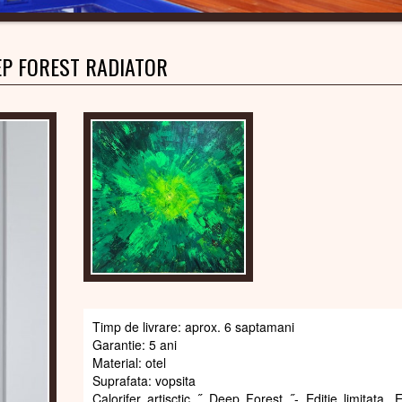
EP FOREST RADIATOR
Timp de livrare: aprox. 6 saptamani
Garantie: 5 ani
Material: otel
Suprafata: vopsita
Calorifer artisctic ˝ Deep Forest ˝- Editie limitata. 