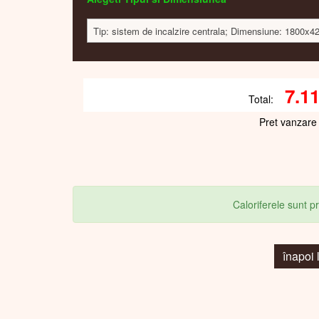
Tip: sistem de incalzire centrala; Dimensiune: 1800x4
7.1
Total:
Pret vanzare
Caloriferele sunt 
înapoi