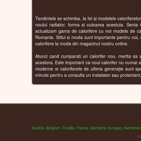
Tendintele se schimba, la fel și modelele caloriferelo
noului radiator, forma si culoarea acestuia. Senia 
actualizam gama de calorifere cu noi modele de calo
Romania. Stilul si moda sunt importante pentru noi, de
calorifere la moda din magazinul nostru online.
Atunci cand cumparati un calorifer nou, merita sa va 
acestora. Este important ca noul calorifer nu numai sa
moderne si caloriferele de ultima generație sunt sp
minute pentru a consulta un instalator sau proiectant, s
Austria
,
Belgium
,
Croatia
,
France
,
Germany
,
Hungary
,
Netherla
+4