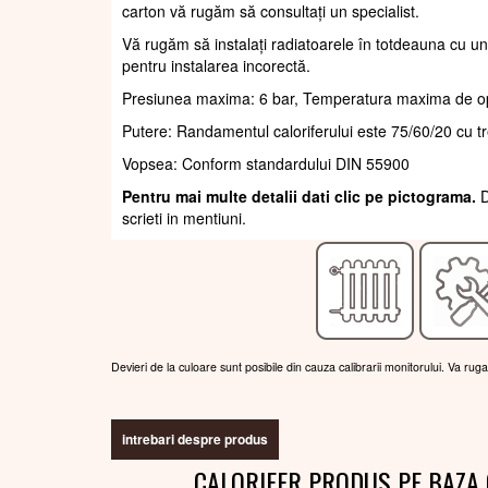
carton vă rugăm să consultați un specialist.
Vă rugăm să instalați radiatoarele în totdeauna cu un
pentru instalarea incorectă.
Presiunea maxima: 6 bar, Temperatura maxima de o
Putere: Randamentul caloriferului este 75/60/20 cu t
Vopsea: Conform standardului DIN 55900
Pentru mai multe detalii dati clic pe pictograma.
D
scrieti in mentiuni.
Devieri de la culoare sunt posibile din cauza calibrarii monitorului. Va rug
intrebari despre produs
CALORIFER PRODUS PE BAZA