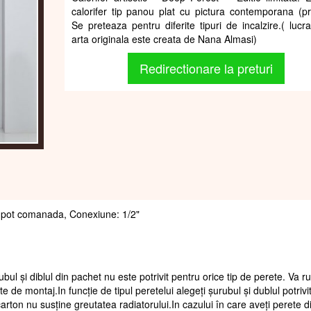
calorifer tip panou plat cu pictura contemporana (pri
Se preteaza pentru diferite tipuri de incalzire.( lucr
arta originala este creata de Nana Almasi)
Redirectionare la preturi
 se pot comanada, Conexiune: 1/2"
ubul și diblul din pachet nu este potrivit pentru orice tip de perete. Va 
te de montaj.In funcție de tipul peretelui alegeți șurubul și dublul potrivi
arton nu susține greutatea radiatorului.In cazului în care aveți perete d