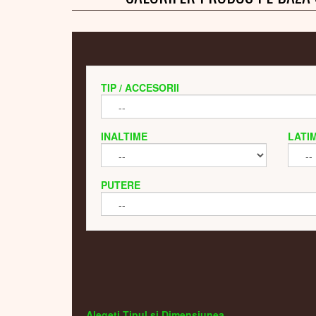
TIP / ACCESORII
INALTIME
LATI
PUTERE
Alegeti Tipul si Dimensiunea