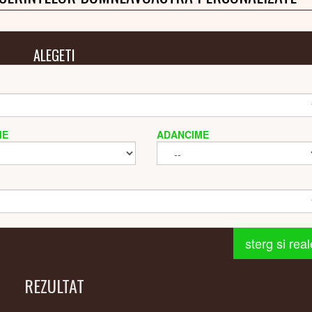
ALEGETI
ME
ADANCIME
sterg si rea
REZULTAT