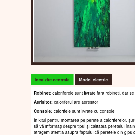
Incalzire centrala
Model electric
Robinet
: caloriferele sunt livrate fara robineti, dar
Aerisitor:
caloriferul are aeresitor
Console:
calorifele sunt livrate cu console
In kitul pentru montarea pe perete a caloriferelor, șur
să vă informați despre tipul și calitatea peretelui înain
atragem atenția asupra faptului că peretele din gips c