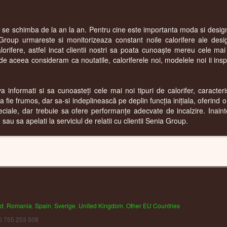
r se schimba de la an la an. Pentru cine este importanta moda si designu
Group urmareste si monitorizeaza constant noile calorifere ale desi
rifere, astfel incat clientii nostri sa poata cunoaște mereu cele ma
 aceea consideram ca noutatile, caloriferele noi, modelele noi ii inspira
informati si sa cunoasteți cele mai noi tipuri de calorifer, caracterist
 fie frumos, dar sa-si indeplinească pe deplin funcția inițiala, oferind 
eciale, dar trebuie sa ofere performanțe adecvate de incalzire. Inai
au sa apelati la serviciul de relatii cu clientii Senia Group.
nd
,
Romania
,
Spain
,
Sverige
,
United Kingdom
,
Other EU Countries
0 755 253 508