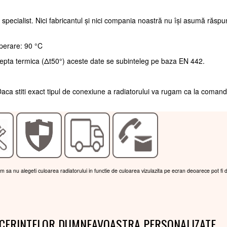
 specialist. Nici fabricantul și nici compania noastră nu își asumă răsp
perare: 90 °C
repta termica (Δt50°) aceste date se subinteleg pe baza EN 442.
aca stiti exact tipul de conexiune a radiatorului va rugam ca la coman
am sa nu alegeti culoarea radiatorului in functie de culoarea vizulazita pe ecran deoarece pot fi 
 CERINTELOR DUMNEAVOASTRA PERSONALIZATE