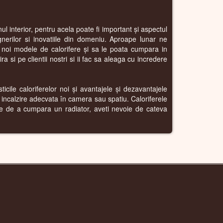
l interior, pentru acela poate fi important și aspectul
gnerilor si inovatiile din domeniu. Aproape lunar ne
i noi modele de calorifere și sa le poata cumpara in
 si pe clientii nostri si ii fac sa aleaga cu incredere
icile caloriferelor noi și avantajele și dezavantajele
o incalzire adecvata în camera sau spatiu. Caloriferele
nte de a cumpara un radiator, aveti nevoie de cateva