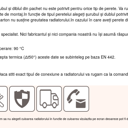
ubul și diblul din pachet nu este potrivit pentru orice tip de perete. Va 
te de montaj.In funcție de tipul peretelui alegeți șurubul și dublul potrivi
arton nu susține greutatea radiatorului.In cazului în care aveți perete d
 specialist. Nici fabricantul și nici compania noastră nu își asumă răsp
perare: 90 °C
repta termica (Δt50°) aceste date se subinteleg pe baza EN 442.
aca stiti exact tipul de conexiune a radiatorului va rugam ca la coman
am sa nu alegeti culoarea radiatorului in functie de culoarea vizulazita pe ecran deoarece pot fi 