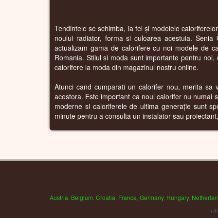
Tendintele se schimba, la fel și modelele caloriferelo
noului radiator, forma si culoarea acestuia. Senia 
actualizam gama de calorifere cu noi modele de calo
Romania. Stilul si moda sunt importante pentru noi, de
calorifere la moda din magazinul nostru online.
Atunci cand cumparati un calorifer nou, merita sa va 
acestora. Este important ca noul calorifer nu numai sa
moderne si caloriferele de ultima generație sunt sp
minute pentru a consulta un instalator sau proiectant, s
Austria
,
Belgium
,
Croatia
,
France
,
Germany
,
Hungary
,
Netherla
+4