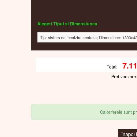
Alegeti Tipul si Dimensiunea
Tip: sistem de incalzire centrala; Dimensiune: 1800x4
7.1
Total:
Pret vanzare
Caloriferele sunt 
înapoi