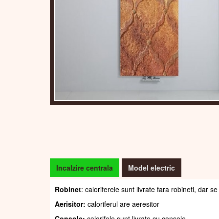
Incalzire centrala
Model electric
Robinet
: caloriferele sunt livrate fara robineti, dar
Aerisitor:
caloriferul are aeresitor
Console:
calorifele sunt livrate cu console