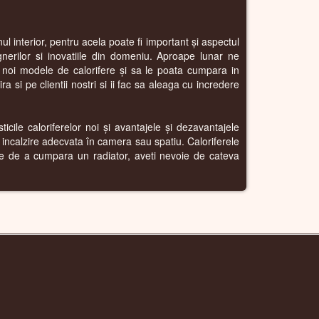
l interior, pentru acela poate fi important și aspectul
gnerilor si inovatiile din domeniu. Aproape lunar ne
i noi modele de calorifere și sa le poata cumpara in
 si pe clientii nostri si ii fac sa aleaga cu incredere
icile caloriferelor noi și avantajele și dezavantajele
o incalzire adecvata în camera sau spatiu. Caloriferele
nte de a cumpara un radiator, aveti nevoie de cateva