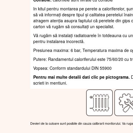
In kitul pentru montarea pe perete a caloriferelor, șur
să vă informați despre tipul și calitatea peretelui înain
atragem atenția asupra faptului că peretele din gips c
carton vă rugăm să consultați un specialist.
Vă rugăm să instalați radiatoarele în totdeauna cu un
pentru instalarea incorectă.
Presiunea maxima: 6 bar, Temperatura maxima de o
Putere: Randamentul caloriferului este 75/60/20 cu t
Vopsea: Conform standardului DIN 55900
Pentru mai multe detalii dati clic pe pictograma.
D
scrieti in mentiuni.
Devieri de la culoare sunt posibile din cauza calibrarii monitorului. Va rug