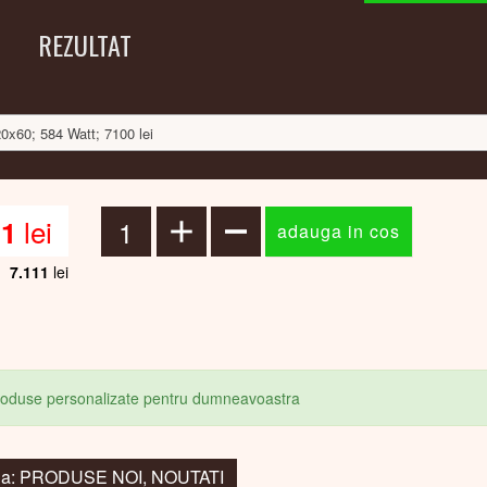
REZULTAT
20x60; 584 Watt; 7100 lei
lei
11
7.111
lei
produse personalizate pentru dumneavoastra
 la: PRODUSE NOI, NOUTATI