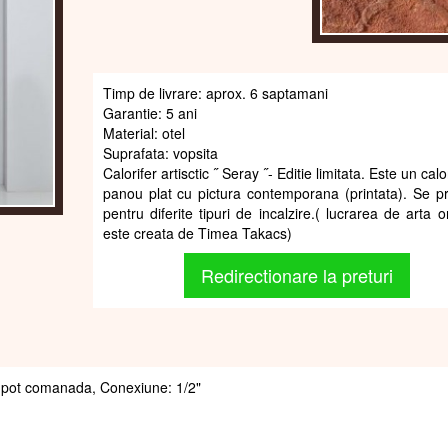
Timp de livrare: aprox. 6 saptamani
Garantie: 5 ani
Material: otel
Suprafata: vopsita
Calorifer artisctic ˝ Seray ˝- Editie limitata. Este un calor
panou plat cu pictura contemporana (printata). Se p
pentru diferite tipuri de incalzire.( lucrarea de arta o
este creata de Timea Takacs)
Redirectionare la preturi
 se pot comanada, Conexiune: 1/2"