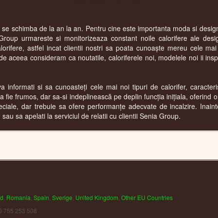
r se schimba de la an la an. Pentru cine este importanta moda si designu
Group urmareste si monitorizeaza constant noile calorifere ale desi
rifere, astfel incat clientii nostri sa poata cunoaște mereu cele ma
 aceea consideram ca noutatile, caloriferele noi, modelele noi ii inspira
informati si sa cunoasteți cele mai noi tipuri de calorifer, caracterist
 fie frumos, dar sa-si indeplinească pe deplin funcția inițiala, oferind 
eciale, dar trebuie sa ofere performanțe adecvate de incalzire. Inai
au sa apelati la serviciul de relatii cu clientii Senia Group.
nd
,
Romania
,
Spain
,
Sverige
,
United Kingdom
,
Other EU Countries
0 755 253 508