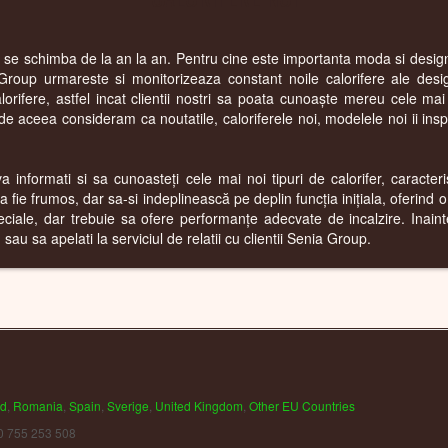
r se schimba de la an la an. Pentru cine este importanta moda si designu
Group urmareste si monitorizeaza constant noile calorifere ale desi
rifere, astfel incat clientii nostri sa poata cunoaște mereu cele ma
 aceea consideram ca noutatile, caloriferele noi, modelele noi ii inspira
informati si sa cunoasteți cele mai noi tipuri de calorifer, caracterist
 fie frumos, dar sa-si indeplinească pe deplin funcția inițiala, oferind 
eciale, dar trebuie sa ofere performanțe adecvate de incalzire. Inai
au sa apelati la serviciul de relatii cu clientii Senia Group.
nd
,
Romania
,
Spain
,
Sverige
,
United Kingdom
,
Other EU Countries
0 755 253 508