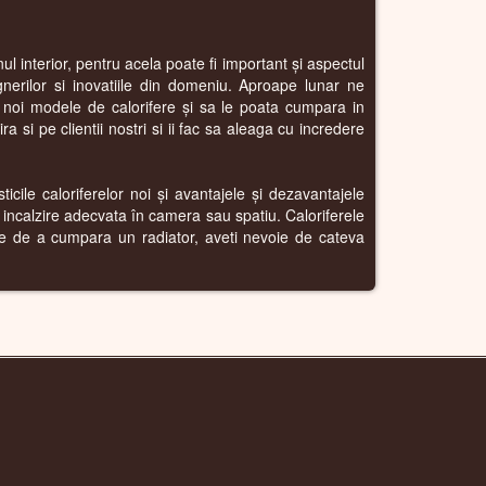
l interior, pentru acela poate fi important și aspectul
gnerilor si inovatiile din domeniu. Aproape lunar ne
i noi modele de calorifere și sa le poata cumpara in
 si pe clientii nostri si ii fac sa aleaga cu incredere
icile caloriferelor noi și avantajele și dezavantajele
o incalzire adecvata în camera sau spatiu. Caloriferele
nte de a cumpara un radiator, aveti nevoie de cateva