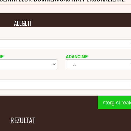
ALEGETI
ME
ADANCIME
sterg si rea
REZULTAT