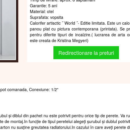
Garantie: 5 ani
Material: otel
Suprafata: vopsita
Calorifer artisctic ˝ World ˝- Editie limitata. Este un calor
panou plat cu pictura contemporana (printata). Se p
pentru diferite tipuri de incalzire.( lucrarea de arta o
este creata de Kristina Megyeri)
Redirectionare la preturi
 se pot comanada, Conexiune: 1/2"
ubul și diblul din pachet nu este potrivit pentru orice tip de perete. Va 
te de montaj.In funcție de tipul peretelui alegeți șurubul și dublul potrivi
arton nu susține greutatea radiatorului.In cazului în care aveți perete d