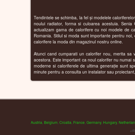
Tendintele se schimba, la fel și modelele caloriferelo
noului radiator, forma si culoarea acestuia. Senia 
actualizam gama de calorifere cu noi modele de calo
Romania. Stilul si moda sunt importante pentru noi, de
calorifere la moda din magazinul nostru online.
Atunci cand cumparati un calorifer nou, merita sa va 
acestora. Este important ca noul calorifer nu numai sa
moderne si caloriferele de ultima generație sunt sp
minute pentru a consulta un instalator sau proiectant, s
Austria
,
Belgium
,
Croatia
,
France
,
Germany
,
Hungary
,
Netherla
+4