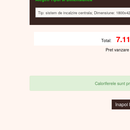
Tip: sistem de incalzire centrala; Dimensiune: 1800x4
7.1
Total:
Pret vanzare
Caloriferele sunt 
înapoi