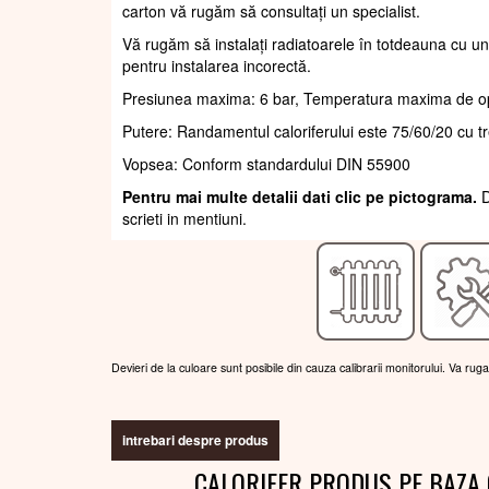
carton vă rugăm să consultați un specialist.
Vă rugăm să instalați radiatoarele în totdeauna cu un
pentru instalarea incorectă.
Presiunea maxima: 6 bar, Temperatura maxima de o
Putere: Randamentul caloriferului este 75/60/20 cu t
Vopsea: Conform standardului DIN 55900
Pentru mai multe detalii dati clic pe pictograma.
D
scrieti in mentiuni.
Devieri de la culoare sunt posibile din cauza calibrarii monitorului. Va rug
intrebari despre produs
CALORIFER PRODUS PE BAZA