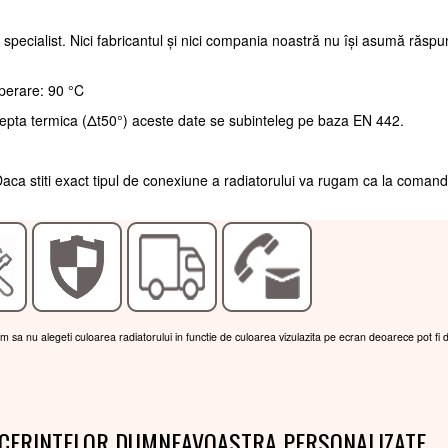
 specialist. Nici fabricantul și nici compania noastră nu își asumă răsp
perare: 90 °C
repta termica (Δt50°) aceste date se subinteleg pe baza EN 442.
aca stiti exact tipul de conexiune a radiatorului va rugam ca la coman
am sa nu alegeti culoarea radiatorului in functie de culoarea vizulazita pe ecran deoarece pot fi 
 CERINTELOR DUMNEAVOASTRA PERSONALIZATE