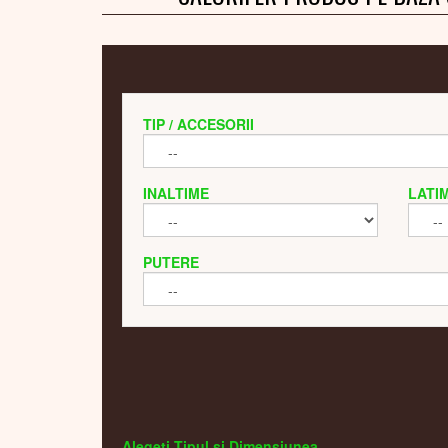
TIP / ACCESORII
INALTIME
LATI
PUTERE
Alegeti Tipul si Dimensiunea