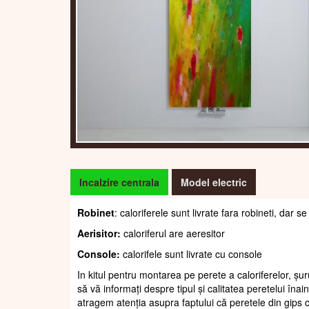
Incalzire centrala
Model electric
Robinet
: caloriferele sunt livrate fara robineti, dar
Aerisitor:
caloriferul are aeresitor
Console:
calorifele sunt livrate cu console
In kitul pentru montarea pe perete a caloriferelor, șur
să vă informați despre tipul și calitatea peretelui înain
atragem atenția asupra faptului că peretele din gips c