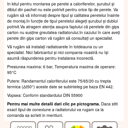
In kitul pentru montarea pe perete a caloriferelor, șurubul și
diblul din pachet nu este potrivit pentru orice tip de perete. Va
rugăm să vă informați despre tipul și calitatea peretelui înainte
de montaj.In funcție de tipul peretelui alegeți șurubul și dublul
potrivit.Va atragem atenția asupra faptului că peretele din gips
carton nu susține greutatea radiatorului.In cazului în care aveți
perete din gips carton vă rugăm să consultați un specialist.
Vă rugăm să instalați radiatoarele în totdeauna cu un
specialist. Nici fabricantul și nici compania noastră nu își
asumă răspunderea pentru instalarea incorectă.
Presiunea maxima: 6 bar, Temperatura maxima de operare:
95°C
Putere: Randamentul caloriferului este 75/65/20 cu trepta
termica (Δt50°) aceste date se subinteleg pe baza EN 442.
Vopsea: Conform standardului DIN 55900
Pentru mai multe detalii dati clic pe pictograma.
Daca stiti
exact tipul de conexiune a radiatorului va rugam ca la
comanda sa scrieti in mentiuni.