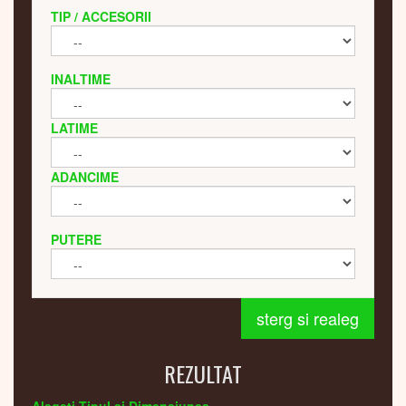
TIP / ACCESORII
INALTIME
LATIME
ADANCIME
PUTERE
sterg si realeg
REZULTAT