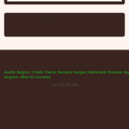
CALORIFERE WIFI
Austria
,
Belgium
,
Croatia
,
France
,
Germany
,
Hungary
,
Netherland
,
Romania
,
Sp
Kingdom
,
Other EU Countries
+40 755 253 508