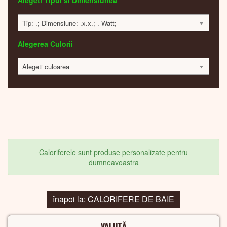
Alegeti Tipul si Dimensiunea
Tip: .; Dimensiune: .x.x.; . Watt;
Alegerea Culorii
Alegeti culoarea
Caloriferele sunt produse personalizate pentru
dumneavoastra
înapoi la: CALORIFERE DE BAIE
VALUTĂ