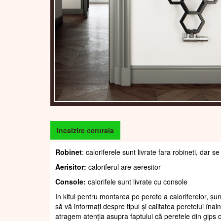
Incalzire centrala
Robinet
: caloriferele sunt livrate fara robineti, da
Aerisitor:
caloriferul are aeresitor
Console:
calorifele sunt livrate cu console
In kitul pentru montarea pe perete a caloriferelor, șur
să vă informați despre tipul și calitatea peretelui înain
atragem atenția asupra faptului că peretele din gips c