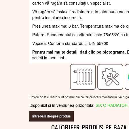
carton vă rugăm să consultați un specialist.
Vă rugăm să instalați radiatoarele în totdeauna cu un
pentru instalarea incorectă.
Presiunea maxima: 6 bar, Temperatura maxima de o
Putere: Randamentul caloriferului este 75/65/20 cu t
Vopsea: Conform standardului DIN 55900
Pentru mai multe detalii dati clic pe pictograma.
D
scrieti in mentiuni.
Devieri de la culoare sunt posibile din cauza calibrarii monitorului. Va rug
Disponibil si in versiunea orizontala:
SIX O RADIATOR 
intrebari despre produs
CALORIFER PRODUS PE BAZA