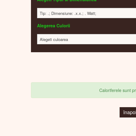
Tip: .; Dimensiune: .x.x.; . Watt;
Alegerea Culorii
Alegeti culoarea
Caloriferele sunt 
înapo