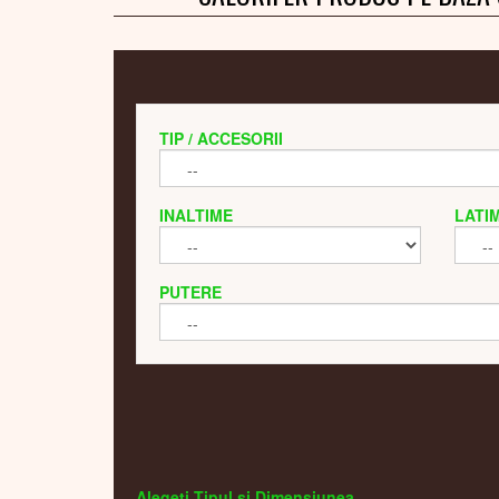
TIP / ACCESORII
INALTIME
LATI
PUTERE
Alegeti Tipul si Dimensiunea