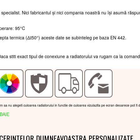
 specialist. Nici fabricantul și nici compania noastră nu își asumă răsp
perare: 95°C
repta termica (Δt50°) aceste date se subinteleg pe baza EN 442.
aca stiti exact tipul de conexiune a radiatorului va rugam ca la coman
am sa nu alegeti culoarea radiatorului in functie de culoarea vizulazita pe ecran deoarece pot fi 
BAIE
 CERINTELOR DUMNEAVOASTRA PERSONALIZATE