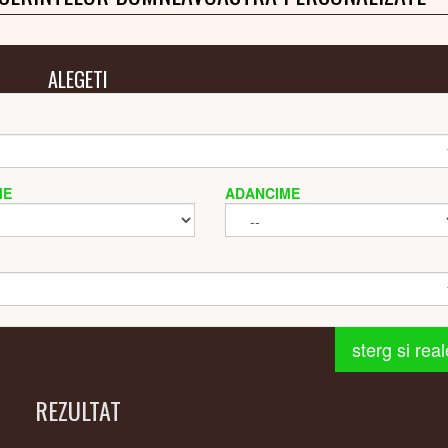
ALEGETI
ME
ADANCIME
sterg si rea
REZULTAT