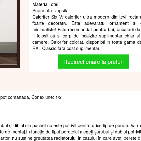
Material: otel
Suprafata: vopsita
Calorifer Six V: calorifer ultra modern din tevi rectan
foarte decorativ. Este adevaratul ornament al c
minimaliste! Este recomandat pentru bai, bucatarii da
fi folosit ca si corp de incalzire suplimentar chiar si
camere. Calorifer colorat, disponibil in toata gama de
RAL Classic fara cost suplimentar.
Redirectionare la preturi
r se pot comanada, Conexiune: 1/2"
ubul și diblul din pachet nu este potrivit pentru orice tip de perete. Va 
te de montaj.In funcție de tipul peretelui alegeți șurubul și dublul potrivi
arton nu susține greutatea radiatorului.In cazului în care aveți perete d