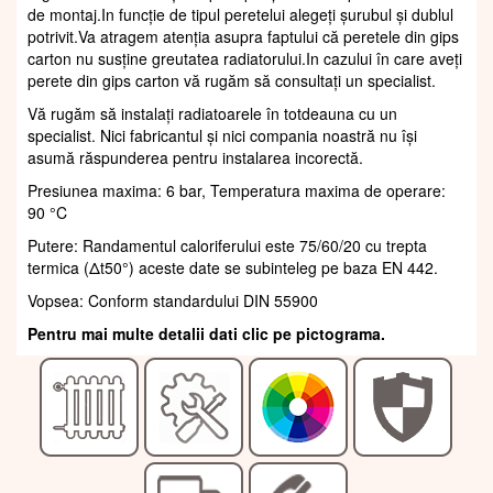
de montaj.In funcție de tipul peretelui alegeți șurubul și dublul
potrivit.Va atragem atenția asupra faptului că peretele din gips
carton nu susține greutatea radiatorului.In cazului în care aveți
perete din gips carton vă rugăm să consultați un specialist.
Vă rugăm să instalați radiatoarele în totdeauna cu un
specialist. Nici fabricantul și nici compania noastră nu își
asumă răspunderea pentru instalarea incorectă.
Presiunea maxima: 6 bar, Temperatura maxima de operare:
90 °C
Putere: Randamentul caloriferului este 75/60/20 cu trepta
termica (Δt50°) aceste date se subinteleg pe baza EN 442.
Vopsea: Conform standardului DIN 55900
Pentru mai multe detalii dati clic pe pictograma.