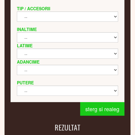
TIP / ACCESORII
INALTIME
LATIME
ADANCIME
PUTERE
sterg si realeg
REZULTAT