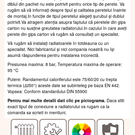
diblul din pachet nu este potrivit pentru orice tip de perete. Va
rugăm să vă informați despre tipul și calitatea peretelui înainte
de montaj.In funcție de tipul peretelui alegeți șurubul și dublul
potrivit.Va atragem atenția asupra faptului că peretele din gips
carton nu susține greutatea radiatorului.In cazului în care aveți
perete din gips carton vă rugăm să consultați un specialist.
Vă rugăm să instalați radiatoarele în totdeauna cu un
specialist. Nici fabricantul și nici compania noastră nu își
asumă răspunderea pentru instalarea incorectă.
Presiunea maxima: 8 bar, Temperatura maxima de operare:
95 °C
Putere: Randamentul caloriferului este 75/60/20 cu trepta
termica (Δt50°) aceste date se subinteleg pe baza EN 442.
Vopsea: Conform standardului DIN 55900
Pentru mai multe detalii dati clic pe pictograma.
Daca stiti
exact tipul de conexiune a radiatorului va rugam ca la
comanda sa scrieti in mentiuni.