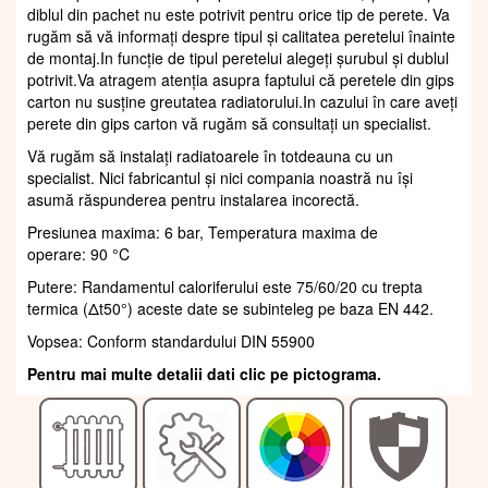
diblul din pachet nu este potrivit pentru orice tip de perete. Va
rugăm să vă informați despre tipul și calitatea peretelui înainte
de montaj.In funcție de tipul peretelui alegeți șurubul și dublul
potrivit.Va atragem atenția asupra faptului că peretele din gips
carton nu susține greutatea radiatorului.In cazului în care aveți
perete din gips carton vă rugăm să consultați un specialist.
Vă rugăm să instalați radiatoarele în totdeauna cu un
specialist. Nici fabricantul și nici compania noastră nu își
asumă răspunderea pentru instalarea incorectă.
Presiunea maxima: 6 bar, Temperatura maxima de
operare: 90 °C
Putere: Randamentul caloriferului este 75/60/20 cu trepta
termica (Δt50°) aceste date se subinteleg pe baza EN 442.
Vopsea: Conform standardului DIN 55900
Pentru mai multe detalii dati clic pe pictograma.