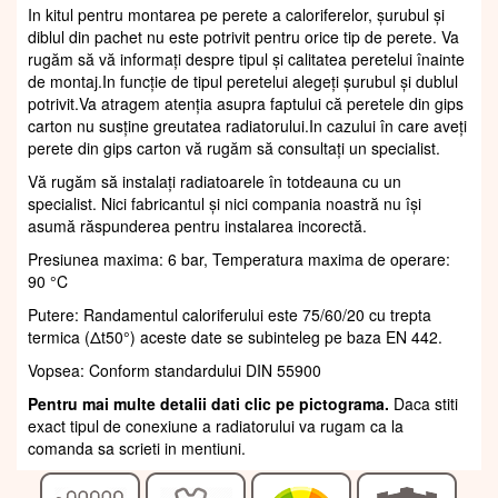
In kitul pentru montarea pe perete a caloriferelor, șurubul și
diblul din pachet nu este potrivit pentru orice tip de perete. Va
rugăm să vă informați despre tipul și calitatea peretelui înainte
de montaj.In funcție de tipul peretelui alegeți șurubul și dublul
potrivit.Va atragem atenția asupra faptului că peretele din gips
carton nu susține greutatea radiatorului.In cazului în care aveți
perete din gips carton vă rugăm să consultați un specialist.
Vă rugăm să instalați radiatoarele în totdeauna cu un
specialist. Nici fabricantul și nici compania noastră nu își
asumă răspunderea pentru instalarea incorectă.
Presiunea maxima: 6 bar, Temperatura maxima de operare:
90 °C
Putere: Randamentul caloriferului este 75/60/20 cu trepta
termica (Δt50°) aceste date se subinteleg pe baza EN 442.
Vopsea: Conform standardului DIN 55900
Pentru mai multe detalii dati clic pe pictograma.
Daca stiti
exact tipul de conexiune a radiatorului va rugam ca la
comanda sa scrieti in mentiuni.