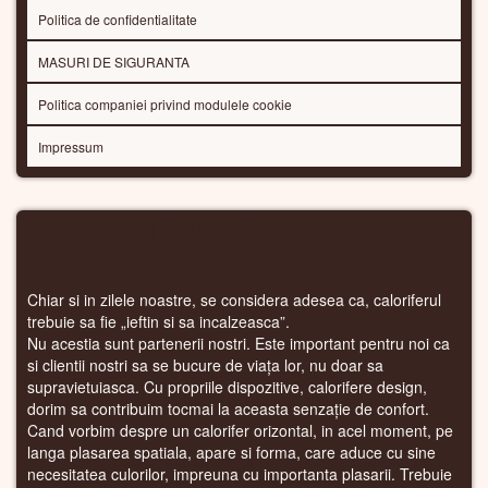
Politica de confidentialitate
MASURI DE SIGURANTA
Politica companiei privind modulele cookie
Impressum
CALORIFERE ORIZONTALE
Chiar si in zilele noastre, se considera adesea ca, caloriferul
trebuie sa fie „ieftin si sa incalzeasca”.
Nu acestia sunt partenerii nostri. Este important pentru noi ca
si clientii nostri sa se bucure de viața lor, nu doar sa
supravietuiasca. Cu propriile dispozitive, calorifere design,
dorim sa contribuim tocmai la aceasta senzație de confort.
Cand vorbim despre un calorifer orizontal, in acel moment, pe
langa plasarea spatiala, apare si forma, care aduce cu sine
necesitatea culorilor, impreuna cu importanta plasarii. Trebuie