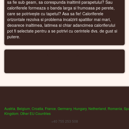
sa fie sub geam, sa corespunda inaltimii parapetului? Sau
caloriferele formeaza o banda larga si frumoasa pe perete,
care se potrivește cu tapetul? Asa sa fie! Caloriferele
orizontale rezolva si problema incalzirii spatiilor mai mari,
deoarece inaltimea, latimea si chiar adancimea caloriferului
pot fi selectate pentru a se potrivi cu cerintele dvs. de gust si
putere.
CALORIFERE WIFI
Austria
,
Belgium
,
Croatia
,
France
,
Germany
,
Hungary
,
Netherland
,
Romania
,
Sp
Kingdom
,
Other EU Countries
+40 755 253 508