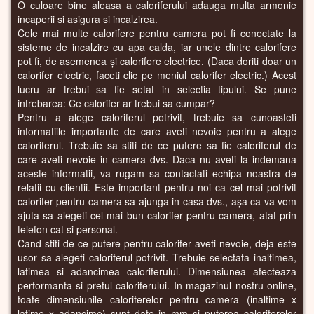
O culoare bine aleasa a caloriferului adauga multa armonie
incaperii si asigura si incalzirea.
Cele mai multe calorifere pentru camera pot fi conectate la
sisteme de incalzire cu apa calda, iar unele dintre calorifere
pot fi, de asemenea și calorifere electrice. (Daca doriti doar un
calorifer electric, faceti clic pe meniul calorifer electric.) Acest
lucru ar trebui sa fie setat in selectia tipului. Se pune
intrebarea: Ce calorifer ar trebui sa cumpar?
Pentru a alege caloriferul potrivit, trebuie sa cunoasteti
informatiile importante de care aveti nevoie pentru a alege
caloriferul. Trebuie sa stiti de ce putere sa fie caloriferul de
care aveti nevoie in camera dvs. Daca nu aveti la indemana
aceste informatii, va rugam sa contactati echipa noastra de
relatii cu clientii. Este important pentru noi ca cel mai potrivit
calorifer pentru camera sa ajunga in casa dvs., așa ca va vom
ajuta sa alegeti cel mai bun calorifer pentru camera, atat prin
telefon cat si personal.
Cand stiti de ce putere pentru calorifer aveti nevoie, deja este
usor sa alegeti caloriferul potrivit. Trebuie selectata inaltimea,
latimea si adancimea caloriferului. Dimensiunea afecteaza
performanta si pretul caloriferului. In magazinul nostru online,
toate dimensiunile caloriferelor pentru camera (inaltime x
latime x adancime) sunt date in mm si puterea caloriferelor