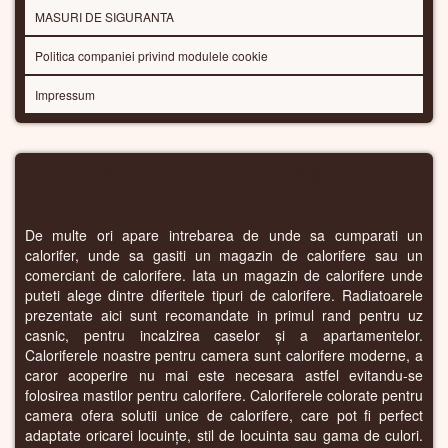
MASURI DE SIGURANTA
Politica companiei privind modulele cookie
Impressum
CALORIFERE PENTRU CAMERA
De multe ori apare intrebarea de unde sa cumparati un
calorifer, unde sa gasiti un magazin de calorifere sau un
comerciant de calorifere. Iata un magazin de calorifere unde
puteti alege dintre diferitele tipuri de calorifere. Radiatoarele
prezentate aici sunt recomandate in primul rand pentru uz
casnic, pentru incalzirea caselor și a apartamentelor.
Caloriferele noastre pentru camera sunt calorifere moderne, a
caror acoperire nu mai este necesara astfel evitandu-se
folosirea mastilor pentru calorifere. Caloriferele colorate pentru
camera ofera solutii unice de calorifere, care pot fi perfect
adaptate oricarei locuințe, stil de locuinta sau gama de culori.