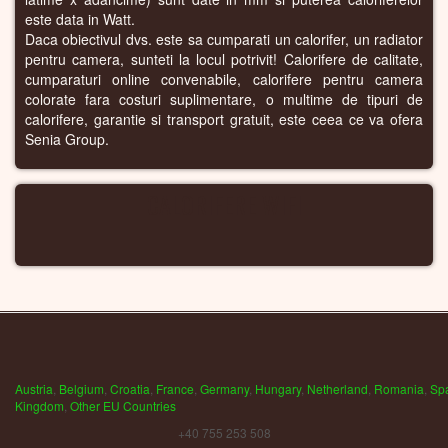
este data in Watt.
Daca obiectivul dvs. este sa cumparati un calorifer, un radiator
pentru camera, sunteti la locul potrivit! Calorifere de calitate,
cumparaturi online convenabile, calorifere pentru camera
colorate fara costuri suplimentare, o multime de tipuri de
calorifere, garantie si transport gratuit, este ceea ce va ofera
Senia Group.
CALORIFERE WIFI
Austria
,
Belgium
,
Croatia
,
France
,
Germany
,
Hungary
,
Netherland
,
Romania
,
Sp
Kingdom
,
Other EU Countries
+40 755 253 508