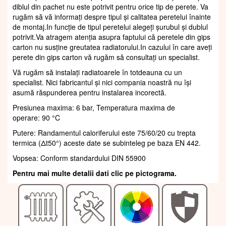
diblul din pachet nu este potrivit pentru orice tip de perete. Va
rugăm să vă informați despre tipul și calitatea peretelui înainte
de montaj.In funcție de tipul peretelui alegeți șurubul și dublul
potrivit.Va atragem atenția asupra faptului că peretele din gips
carton nu susține greutatea radiatorului.In cazului în care aveți
perete din gips carton vă rugăm să consultați un specialist.
Vă rugăm să instalați radiatoarele în totdeauna cu un
specialist. Nici fabricantul și nici compania noastră nu își
asumă răspunderea pentru instalarea incorectă.
Presiunea maxima: 6 bar, Temperatura maxima de
operare: 90 °C
Putere: Randamentul caloriferului este 75/60/20 cu trepta
termica (Δt50°) aceste date se subinteleg pe baza EN 442.
Vopsea: Conform standardului DIN 55900
Pentru mai multe detalii dati clic pe pictograma.