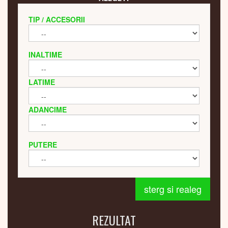
TIP / ACCESORII
INALTIME
LATIME
ADANCIME
PUTERE
sterg si realeg
REZULTAT