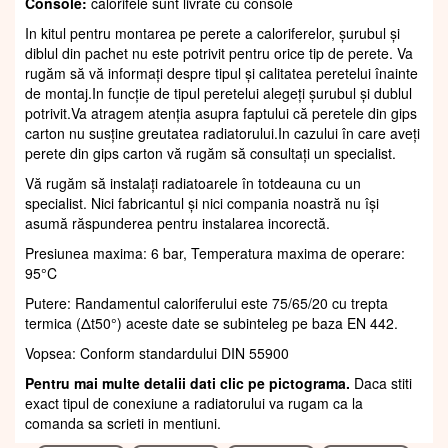
Console:
calorifele sunt livrate cu console
In kitul pentru montarea pe perete a caloriferelor, șurubul și
diblul din pachet nu este potrivit pentru orice tip de perete. Va
rugăm să vă informați despre tipul și calitatea peretelui înainte
de montaj.In funcție de tipul peretelui alegeți șurubul și dublul
potrivit.Va atragem atenția asupra faptului că peretele din gips
carton nu susține greutatea radiatorului.In cazului în care aveți
perete din gips carton vă rugăm să consultați un specialist.
Vă rugăm să instalați radiatoarele în totdeauna cu un
specialist. Nici fabricantul și nici compania noastră nu își
asumă răspunderea pentru instalarea incorectă.
Presiunea maxima: 6 bar, Temperatura maxima de operare:
95°C
Putere: Randamentul caloriferului este 75/65/20 cu trepta
termica (Δt50°) aceste date se subinteleg pe baza EN 442.
Vopsea: Conform standardului DIN 55900
Pentru mai multe detalii dati clic pe pictograma.
Daca stiti
exact tipul de conexiune a radiatorului va rugam ca la
comanda sa scrieti in mentiuni.